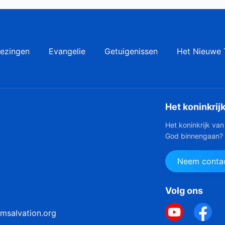
ezingen
Evangelie
Getuigenissen
Het Nieuwe 
Het koninkrij
Het koninkrijk van
God binnengaan?
Neem contac
Volg ons
msalvation.org