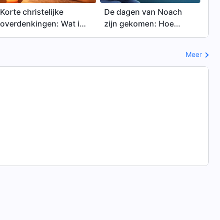
Korte christelijke
De dagen van Noach
overdenkingen: Wat is
zijn gekomen: Hoe
redding? Is redding
moeten wij Gods
alles wat nodig is om
verschijning zoeken?
Meer
het koninkrijk der
hemelen binnen te
gaan?