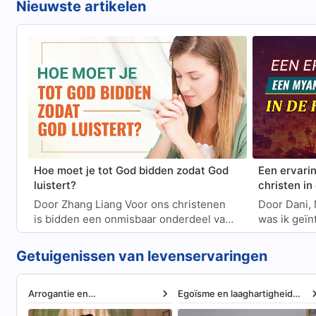
Nieuwste artikelen
Hoe moet je tot God bidden zodat God
Een ervari
luistert?
christen in
Door Zhang Liang Voor ons christenen
Door Dani, Myanmar T
is bidden een onmisbaar onderdeel van
was ik geïn
ons dagelijks leven en de meest
christendo
rechtstreekse manier om dicht bij Go…
boeddhisti
Getuigenissen van levenservaringen
christen. I
Arrogantie en
Egoïsme en laaghartigheid
zelfgenoegzaamheid
oplossen