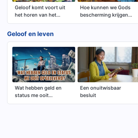
Geloof komt voort uit
Hoe kunnen we Gods
het horen van het
bescherming krijgen
woord van God: we
als de plagen aan het
zouden ons moeten
einde der tijden
Geloof en leven
richten op het zoeken
toeslaan?
van het woord van God
tijdens het
onderzoeken van de
ware weg
Wat hebben geld en
Een onuitwisbaar
status me ooit
besluit
opgeleverd?