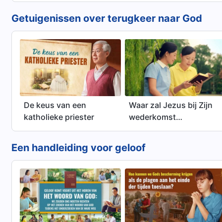
Getuigenissen over terugkeer naar God
De keus van een
Waar zal Jezus bij Zijn
katholieke priester
wederkomst
verschijnen en Zijn
werk verrichten? (Deel
Een handleiding voor geloof
1)