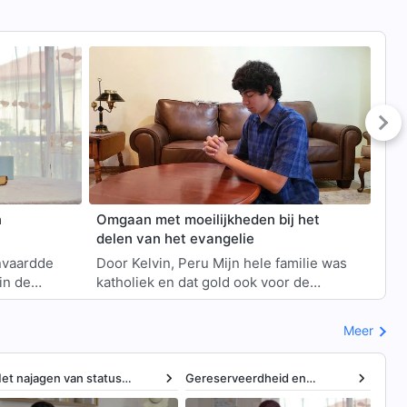
n
Omgaan met moeilijkheden bij het
De 
delen van het evangelie
gez
Door Kelvin, Peru Mijn hele familie was
Door 
in de
katholiek en dat gold ook voor de
nog
20. Enkele
meeste dorpelingen daar. Maar omdat
Bij
n tot ker…
aan het hoofd de katholieke kerk in
ler
Meer
ons…
ho
et najagen van status
Gereserveerdheid en
Het 
plossen
misverstanden oplossen
oplo