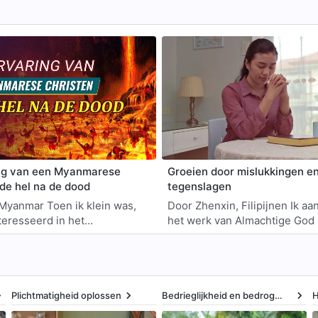
ng van een Myanmarese
Groeien door mislukkingen e
 de hel na de dood
tegenslagen
oen ik klein was,
Door Zhenxin, Filipijnen Ik aanvaardde
teresseerd in het
het werk van Almachtige God 
m maar omdat mijn familie
laatste dagen in december 20
sch was, werd ik geen
maanden later werd ik gekoze
k h…
Plichtmatigheid oplossen
Bedrieglijkheid en bedrog
H
oplossen
o