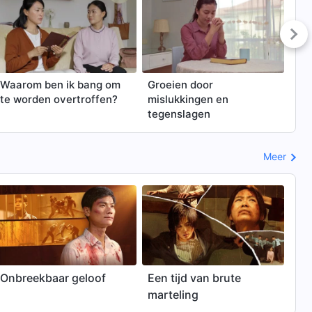
Waarom ben ik bang om
Groeien door
Het
te worden overtroffen?
mislukkingen en
ve
tegenslagen
Meer
Onbreekbaar geloof
Een tijd van brute
marteling