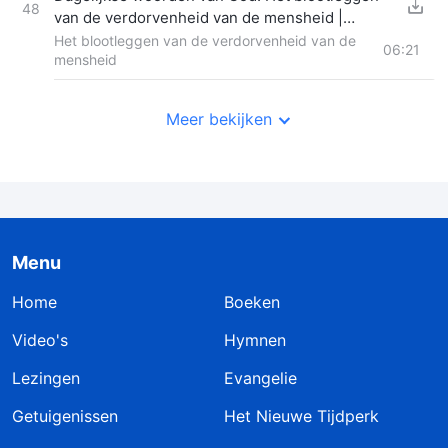
48
van de verdorvenheid van de mensheid |
Fragment 347
Het blootleggen van de verdorvenheid van de
06:21
mensheid
Meer bekijken
Menu
Home
Boeken
Video's
Hymnen
Lezingen
Evangelie
Getuigenissen
Het Nieuwe Tijdperk