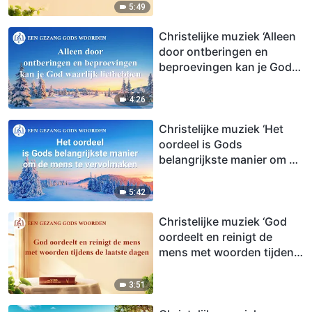
5:49
Christelijke muziek ‘Alleen
door ontberingen en
beproevingen kan je God
waarlijk liefhebben’
4:26
Christelijke muziek ‘Het
oordeel is Gods
belangrijkste manier om de
mens te vervolmaken’
5:42
Christelijke muziek ‘God
oordeelt en reinigt de
mens met woorden tijdens
de laatste dagen’
3:51