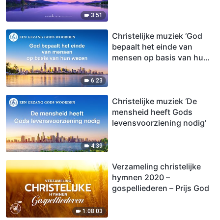
3:51
Christelijke muziek ‘God
bepaalt het einde van
mensen op basis van hun
wezen’
6:23
Christelijke muziek ‘De
mensheid heeft Gods
levensvoorziening nodig’
4:39
Verzameling christelijke
hymnen 2020 –
gospelliederen – Prijs God
1:08:03