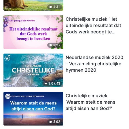
4:31
Christelijke muziek ‘Het
uiteindelijke resultaat dat
Gods werk beoogt te
bereiken’
3:27
Nederlandse muziek 2020
– Verzameling christelijke
hymnen 2020
1:07:43
Christelijke muziek
‘Waarom stelt de mens
altijd eisen aan God?’
3:02