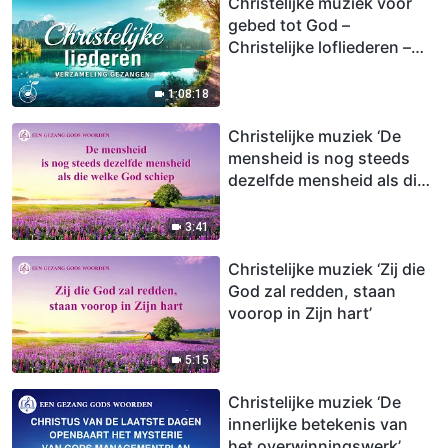
Christelijke muziek voor
gebed tot God –
Christelijke lofliederen –
loof God
1:08:18
Christelijke muziek ‘De
mensheid is nog steeds
dezelfde mensheid als die
welke God schiep’
3:41
Christelijke muziek ‘Zij die
God zal redden, staan
voorop in Zijn hart’
5:15
Christelijke muziek ‘De
innerlijke betekenis van
het overwinningswerk’