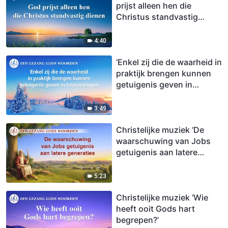
prijst alleen hen die
Christus standvastig
dienen’
4:40
‘Enkel zij die de waarheid in
praktijk brengen kunnen
getuigenis geven in
beproevingen’
3:49
Christelijke muziek ‘De
waarschuwing van Jobs
getuigenis aan latere
generaties’
5:23
Christelijke muziek ‘Wie
heeft ooit Gods hart
begrepen?’