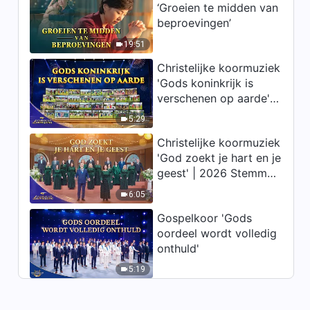
‘Groeien te midden van
Christelijke muziek ‘God
beproevingen’
oordeelt en reinigt de mens
met woorden tijdens de
19:51
3:51
laatste dagen’
Christelijke koormuziek
'Gods koninkrijk is
Christelijke muziek voor
verschenen op aarde' |
gebed tot God – Christelijke
2026 Stemmen van
lofliederen – loof God
5:29
1:08:18
lofprijzing
Christelijke koormuziek
Christelijke muziek ‘De
'God zoekt je hart en je
mensheid is nog steeds
geest' | 2026 Stemmen
dezelfde mensheid als die
van lofprijzing
3:41
welke God schiep’
6:05
Gospelkoor 'Gods
Christelijke muziek ‘Zij die God
oordeel wordt volledig
zal redden, staan voorop in
onthuld'
Zijn hart’
5:15
5:19
Christelijke muziek ‘De
innerlijke betekenis van het