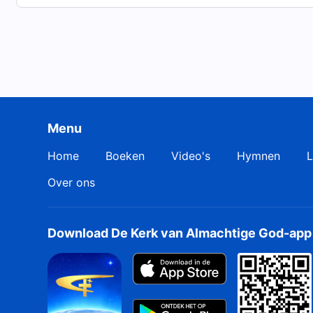
Menu
Home
Boeken
Video's
Hymnen
L
Over ons
Download De Kerk van Almachtige God-app