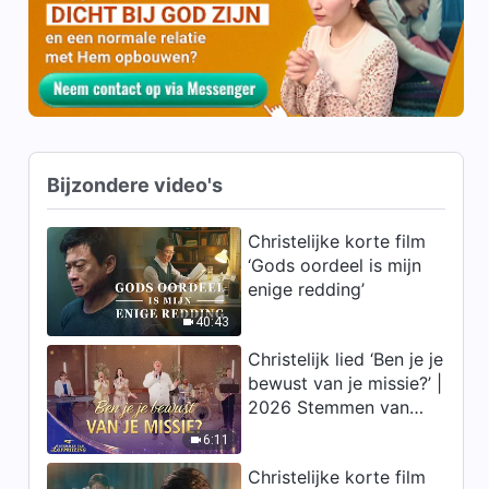
3:59
Christelijke muziek ‘Gezegend
zijn zij die God liefhebben’
3:39
Bijzondere video's
Christelijke muziek ‘Geloof dat
God de mens zeker compleet
zal maken’
Christelijke korte film
5:49
‘Gods oordeel is mijn
enige redding’
Christelijke muziek ‘Alleen
door ontberingen en
40:43
beproevingen kan je God
Christelijk lied ‘Ben je je
4:26
waarlijk liefhebben’
bewust van je missie?’ |
2026 Stemmen van
Christelijke muziek ‘Het
lofprijzing
oordeel is Gods belangrijkste
6:11
manier om de mens te
5:42
vervolmaken’
Christelijke korte film