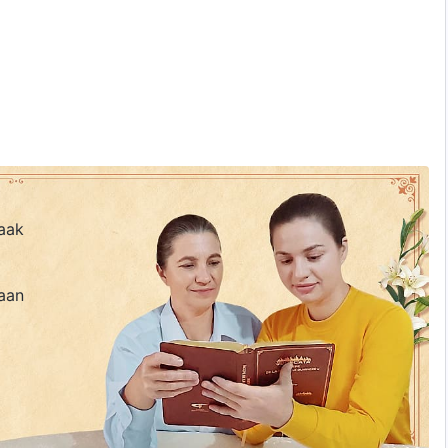
ensheid voor
aak
ndheid veranderen
tgevoerd
aan
ëindigt Gods management
te werk van het redden van de mens