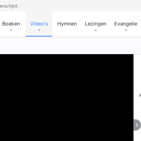
rschijnt.
Boeken
Video's
Hymnen
Lezingen
Evangelie