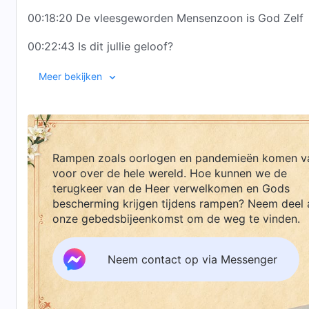
00:18:20 De vleesgeworden Mensenzoon is God Zelf
00:22:43 Is dit jullie geloof?
00:26:58 Gods focus is het hart van de mens
Meer bekijken
00:31:10 Petrus kende God het beste
00:35:00 Lang geleden bereidde God alles voor de m
Rampen zoals oorlogen en pandemieën komen v
00:38:32 Zij die getuigen voor God moeten hun gezi
voor over de hele wereld. Hoe kunnen we de
00:42:56 De drie werkfasen worden door één God ui
terugkeer van de Heer verwelkomen en Gods
bescherming krijgen tijdens rampen? Neem deel 
00:48:06 De betekenis van Gods naam
onze gebedsbijeenkomst om de weg te vinden.
00:53:22
Almachtige God
opent de boekrol
Neem contact op via Messenger
00:58:36 God, geïncarneerd in de laatste dagen, be
01:03:40 De vleesgeworden God doet het belangrijks