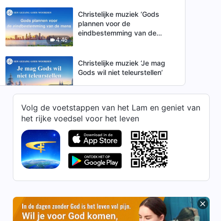
Christelijke muziek ‘Gods
plannen voor de
eindbestemming van de
4:46
mens’
Christelijke muziek ‘Je mag
Gods wil niet teleurstellen’
3:39
Volg de voetstappen van het Lam en geniet van
Christelijke muziek ‘Lijden om
het rijke voedsel voor het leven
het beoefenen van de
waarheid verdient Gods lof’
2:59
Christelijke muziek ‘Gods
gezag is overal’
5:23
Christelijke muziek ‘Wees
getuigen zoals Job en Petrus’