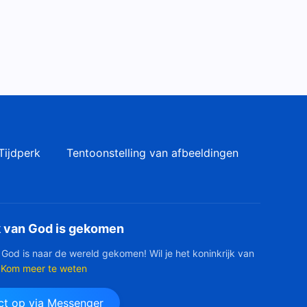
Christelijke lofliederen – loof
God
1:07:02
Verzameling christelijke
hymnen 2020 –
gospelliederen – Redding
1:11:09
door God
Tijdperk
Tentoonstelling van afbeeldingen
Christelijke muziek ‘God prijst
alleen hen die Christus
standvastig dienen’
4:40
‘Enkel zij die de waarheid in
k van God is gekomen
praktijk brengen kunnen
getuigenis geven in
 God is naar de wereld gekomen! Wil je het koninkrijk van
3:49
beproevingen’
Kom meer te weten
Christelijke muziek ‘De
t op via Messenger
waarschuwing van Jobs