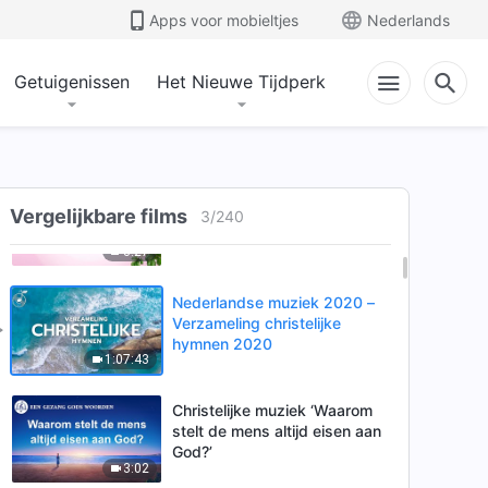
Apps voor mobieltjes
Nederlands
Getuigenissen
Het Nieuwe Tijdperk
Christelijk lied ‘De
vleesgeworden Mensenzoon
is God Zelf’
4:31
Christelijke muziek ‘Het
Vergelijkbare films
uiteindelijke resultaat dat
3
/
240
Gods werk beoogt te
3:27
bereiken’
Nederlandse muziek 2020 –
Verzameling christelijke
hymnen 2020
1:07:43
Christelijke muziek ‘Waarom
stelt de mens altijd eisen aan
God?’
3:02