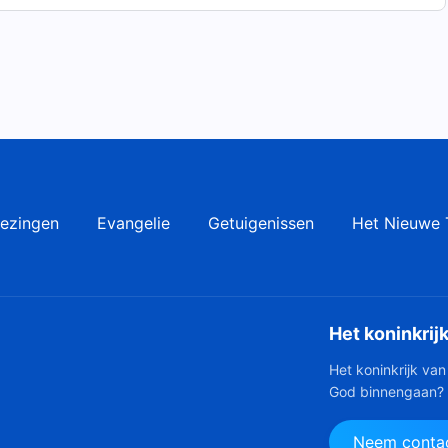
s.
t God
erdorvenheid
ezingen
Evangelie
Getuigenissen
Het Nieuwe 
mt.
ucht,
Het koninkrij
Het koninkrijk van
God binnengaan?
Neem contac