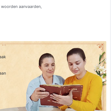
de woorden aanvaarden,
aak
aan