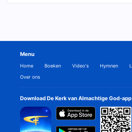
Brug
Maar de verdorven gezindheid bleef achter in de men
De mens kon God nog steeds weerstaan en dus heef
hem nog steeds niet gewonnen.
Menu
Daarom gebruikt God in deze fase woorden om de v
Home
Boeken
Video's
Hymnen
L
van de mens te onthullen, opdat hij het juiste pad nee
Over ons
Vers 4
Deze fase heeft meer betekenis en ze draagt meer vr
Download De Kerk van Almachtige God-app
want nu voedt het woord het leven van de mens,
zodat de mens vernieuwd kan worden.
Het is een grondige fase van werk.