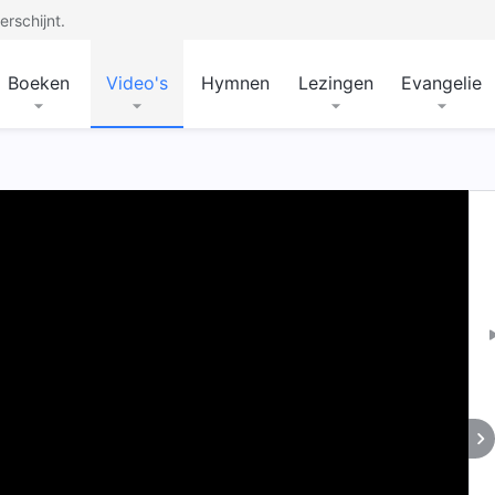
rschijnt.
Boeken
Video's
Hymnen
Lezingen
Evangelie