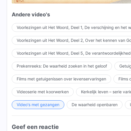
maar er moest nog werk worden verricht
Andere video's
om de mens te bevrijden van zijn verdorven gezindhe
Voorlezingen uit Het Woord, Deel 1, De verschijning en het
De mens werd gered door zijn geloof,
Voorlezingen uit Het Woord, Deel 2, Over het kennen van G
maar zijn zondige natuur bleef achter.
Voorlezingen uit Het Woord, Deel 5, De verantwoordelijkhed
Het was door de geïncarneerde God
Prekenreeks: De waarheid zoeken in het geloof
Getuig
dat de zonden van de mens werden vergeven.
Films met getuigenissen over levenservaringen
Films 
Refrein 2
Videoserie met koorwerken
Kerkelijk leven – serie var
Maar de mens had nog steeds,
had nog steeds zonde in zich,
Video's met gezangen
De waarheid openbaren
had nog steeds zonde in zich.
Geef een reactie
Vers 3