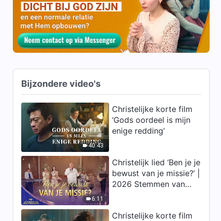
te zien’
4:38
Christelijke muziek ‘Mensen
hebben hun hart gewoon niet
aan God gegeven’
5:06
Bijzondere video's
Christelijke muziek ‘Gods
waarschuwing aan de mens’
Christelijke korte film
5:26
‘Gods oordeel is mijn
enige redding’
Christelijke lofliederen – loof
God
40:43
Christelijk lied ‘Ben je je
1:07:02
bewust van je missie?’ |
2026 Stemmen van
Verzameling christelijke
hymnen 2020 –
lofprijzing
6:11
gospelliederen – Redding
1:11:09
door God
Christelijke korte film