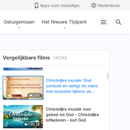
zal maken’
Apps voor mobieltjes
Nederlands
5:49
Getuigenissen
Het Nieuwe Tijdperk
Christelijke muziek ‘Alleen
door ontberingen en
beproevingen kan je God
4:26
waarlijk liefhebben’
Christelijke muziek ‘Het
oordeel is Gods belangrijkste
Vergelijkbare films
14
/
240
manier om de mens te
5:42
vervolmaken’
Christelijke muziek ‘God
oordeelt en reinigt de mens
met woorden tijdens de
3:51
laatste dagen’
Christelijke muziek voor
gebed tot God – Christelijke
lofliederen – loof God
1:08:18