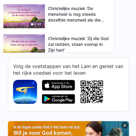
Christelijke muziek ‘De
mensheid is nog steeds
dezelfde mensheid als die
3:41
welke God schiep’
Christelijke muziek ‘Zij die God
zal redden, staan voorop in
Zijn hart’
5:15
Volg de voetstappen van het Lam en geniet van
Christelijke muziek ‘De
het rijke voedsel voor het leven
innerlijke betekenis van het
overwinningswerk’
5:56
Christelijke muziek ‘Alleen zij
die God kennen, kunnen God
winnen’
4:36
Christelijke muziek ‘Verzaak
het vlees om Gods lieflijkheid