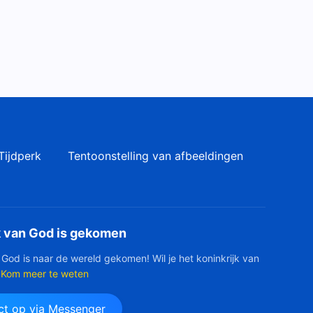
Christelijke muziek
‘Almachtige God is gezeteld
op de glorieuze troon’
5:50
Christelijke muziek ‘Gods
essentie is heilig’
5:01
Tijdperk
Tentoonstelling van afbeeldingen
Christelijke muziek ‘Het heilige
spirituele lichaam van
Almachtige God is
6:17
verschenen’
Christelijke muziek ‘Gods
k van God is gekomen
werk en woorden brengen de
mens een en al leven’
 God is naar de wereld gekomen! Wil je het koninkrijk van
3:57
Kom meer te weten
Christelijke muziek ‘De
t op via Messenger
betekenis van Gods naam’