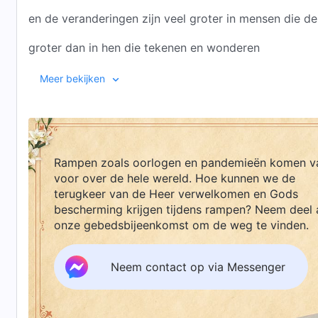
en de veranderingen zijn veel groter in mensen die 
groter dan in hen die tekenen en wonderen
aanvaardden in het Tijdperk van genade.
Meer bekijken
Toen werden demonen uitgedreven
door oplegging van handen en
gebed
,
Rampen zoals oorlogen en pandemieën komen v
Refrein 1
voor over de hele wereld. Hoe kunnen we de
terwijl de verdorvenheid
terugkeer van de Heer verwelkomen en Gods
bescherming krijgen tijdens rampen? Neem deel 
van de mensheid achterbleef,
onze gebedsbijeenkomst om de weg te vinden.
van de mensheid achterbleef.
Neem contact op via Messenger
Vers 2
De mens werd genezen, zijn zonden vergeven,