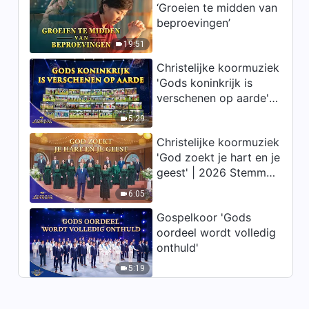
‘Groeien te midden van
Christelijke muziek ‘God prijst
beproevingen’
alleen hen die Christus
standvastig dienen’
19:51
4:40
Christelijke koormuziek
'Gods koninkrijk is
‘Enkel zij die de waarheid in
verschenen op aarde' |
praktijk brengen kunnen
2026 Stemmen van
getuigenis geven in
5:29
3:49
beproevingen’
lofprijzing
Christelijke koormuziek
Christelijke muziek ‘De
'God zoekt je hart en je
waarschuwing van Jobs
geest' | 2026 Stemmen
getuigenis aan latere
van lofprijzing
5:23
generaties’
6:05
Gospelkoor 'Gods
Christelijke muziek ‘Wie heeft
oordeel wordt volledig
ooit Gods hart begrepen?’
onthuld'
3:51
5:19
Christelijke muziek ‘God
bepaalt het einde van mensen