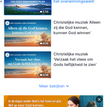
het overwinningswerk’
5:56
Christelijke muziek ‘Alleen
zij die God kennen,
kunnen God winnen’
4:36
Christelijke muziek
‘Verzaak het vlees om
Gods lieflijkheid te zien’
4:38
Meer bekijken