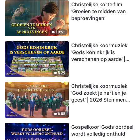
Christelijke korte film
‘Groeien te midden van
beproevingen’
19:51
Christelijke koormuziek
'Gods koninkrijk is
verschenen op aarde' |
2026 Stemmen van
lofprijzing
5:29
Christelijke koormuziek
'God zoekt je hart en je
geest' | 2026 Stemmen
van lofprijzing
6:05
Gospelkoor 'Gods oordeel
wordt volledig onthuld'