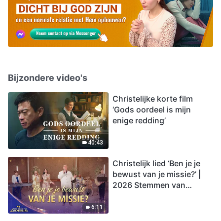
Bijzondere video's
Christelijke korte film
‘Gods oordeel is mijn
enige redding’
40:43
Christelijk lied ‘Ben je je
bewust van je missie?’ |
2026 Stemmen van
lofprijzing
6:11