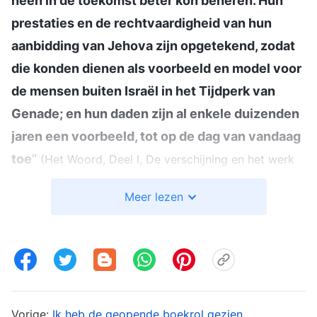
heen in de toekomst beter kon beheren. Hun
prestaties en de rechtvaardigheid van hun
aanbidding van Jehova zijn opgetekend, zodat
die konden dienen als voorbeeld en model voor
de mensen buiten Israël in het Tijdperk van
Genade; en hun daden zijn al enkele duizenden
jaren een voorbeeld, tot op de dag van vandaag
toe
”
(Het Woord, Deel I, De verschijning en het werk
.
van God, De visie van Gods werk (2))
Meer lezen
“
Het werk van Jehova was de schepping van de
wereld, dat was het begin; deze fase van het
werk is het einde en de afronding van het werk.
Gods werk werd aanvankelijk uitgevoerd onder
de uitverkorenen van Israël en het luidde een
Vorige:
Ik heb de geopende boekrol gezien