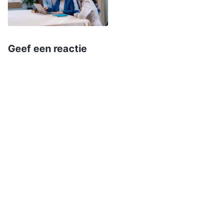
het volk van China vertegenwoordigt allen die
van het vlees, van Satan, en van vlees en bloed
zijn. Het Chinese volk is het meest verdorven
Geef een reactie
door de grote rode draak, keert zich het felst
tegen God, heeft de laagste en meest onreine
menselijkheid, en is dus het archetype van de
hele verdorven mensheid. […] In het volk van
China zijn verdorvenheid, onzuiverheid,
onrechtvaardigheid, weerstand en
opstandigheid het volledigst zichtbaar in al hun
verschijningsvormen. Aan de ene kant zijn ze
van een ondermaats kaliber en aan de andere
kant zijn hun leven en instelling achterlijk. Hun
gewoonten, sociale milieu en familie van