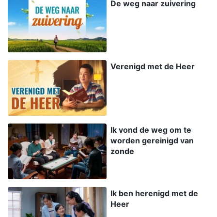
De weg naar zuivering
heeft erkend dat er een God is, die de ware God
is, en ieder individu volkomen overtuigd is, dan
zal het overwinningswerk op basis van dit feit
worden uitgevoerd door het hele universum.
Verenigd met de Heer
Deze fase van het werk is symbolisch: zodra
het werk van dit tijdperk is voltooid, zal het
werk van zesduizend jaar management volledig
afgerond zijn. Zodra de mensen in de meest
Ik vond de weg om te
duistere plaats van alle plaatsen zijn
worden gereinigd van
overwonnen, spreekt het voor zich dat dit ook
zonde
overal elders zo zal zijn. Als zodanig draagt
alleen het overwinningswerk in China
Ik ben herenigd met de
symboliek van betekenis in zich. China
Heer
belichaamt alle machten van de duisternis en