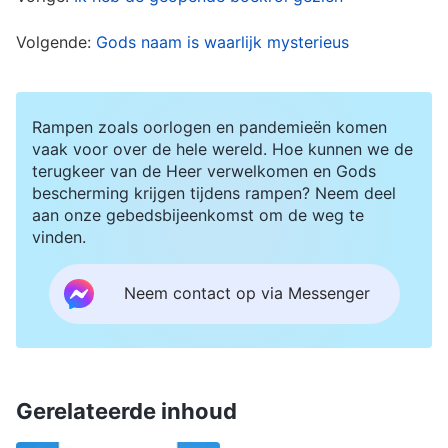
nieuw tijdperk in de heiligste plaats van alle
Volgende:
Gods naam is waarlijk mysterieus
plaatsen in. De laatste fase van het werk wordt
uitgevoerd in het meest onreine land van alle
landen, om de wereld te oordelen en het
Rampen zoals oorlogen en pandemieën komen
vaak voor over de hele wereld. Hoe kunnen we de
tijdperk tot een einde te brengen. In de eerste
terugkeer van de Heer verwelkomen en Gods
fase werd Gods werk gedaan in de
bescherming krijgen tijdens rampen? Neem deel
aan onze gebedsbijeenkomst om de weg te
schitterendste plaats van alle plaatsen en de
vinden.
laatste fase wordt uitgevoerd in de meest
duistere plaats van alle plaatsen. Deze
Neem contact op via Messenger
duisternis zal verdreven worden, het licht zal
voortgebracht worden en de mensen zullen
overwonnen worden. Wanneer de mensen uit
deze meest onreine en duistere plaats van alle
Gerelateerde inhoud
plaatsen zijn overwonnen, en de hele bevolking