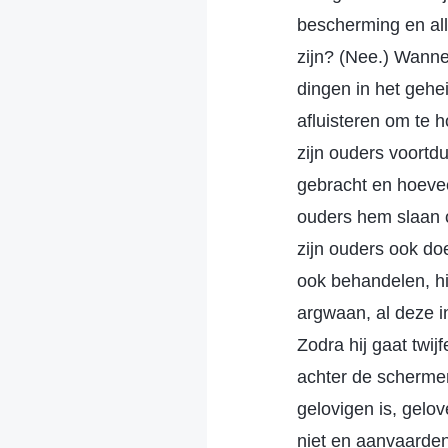
bescherming en alle
zijn? (Nee.) Wanneer
dingen in het gehe
afluisteren om te 
zijn ouders voortd
gebracht en hoeveel
ouders hem slaan o
zijn ouders ook doe
ook behandelen, hij
argwaan, al deze i
Zodra hij gaat twijf
achter de schermen
gelovigen is, gelov
niet en aanvaarden