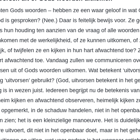
hten Gods woorden – hebben ze een waar geloof in wat G
 is gesproken? (Nee.) Daar is feitelijk bewijs voor. Ze g
 is hun houding ten aanzien van de vraag of alle woorden
omen met de werkelijkheid, of ze kunnen uitkomen, of ze 
k, of twijfelen ze en kijken in hun hart afwachtend toe? Ze
art afwachtend toe. Vandaag zullen we communiceren ove
orsen uit of Gods woorden uitkomen. Wat betekent ‘uitv
g ‘uitvorsen’ gebruikt? (God, uitvorsen betekent in het g
g is in wezen juist. Iedereen begrijpt nu de betekenis van 
heim kijken en afwachtend observeren, heimelijk kijken 
opgemerkt, in de schaduw handelen, niet in het openbaa
 zien; het is een kleinzielige manoeuvre. Het is duidelij
 uitvoert, dit niet in het openbaar doet, maar in het ge