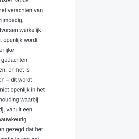
hristen Gods
 het verachten van
ijmoedig,
tvorsen werkelijk
at openlijk wordt
rlijke
ze gedachten
n, en het is
n – dit wordt
et openlijk in het
 houding waarbij
j, vanuit een
 nauwkeurig
en gezegd dat het