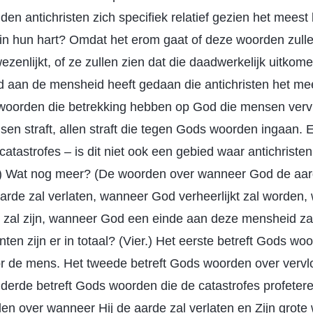
n antichristen zich specifiek relatief gezien het meest
 in hun hart? Omdat het erom gaat of deze woorden zulle
zenlijkt, of ze zullen zien dat die daadwerkelijk uitkomen
d aan de mensheid heeft gedaan die antichristen het m
 woorden die betrekking hebben op God die mensen vervlo
n straft, allen straft die tegen Gods woorden ingaan. E
catastrofes – is dit niet ook een gebied waar antichriste
) Wat nog meer? (De woorden over wanneer God de aarde
rde zal verlaten, wanneer God verheerlijkt zal worden
d zal zijn, wanneer God een einde aan deze mensheid z
nten zijn er in totaal? (Vier.) Het eerste betreft Gods wo
r de mens. Het tweede betreft Gods woorden over vervlo
derde betreft Gods woorden die de catastrofes profetere
en over wanneer Hij de aarde zal verlaten en Zijn grote 