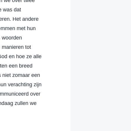
en we over twee
e was dat
teren. Het andere
stemmen met hun
ds woorden
 manieren tot
God en hoe ze alle
ten een breed
s niet zomaar een
un verachting zijn
communiceerd over
andaag zullen we