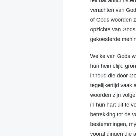
feit dat antichrist
verachten van Gods 
of Gods woorden z
opzichte van Gods 
gekoesterde meni
Welke van Gods wo
hun heimelijk, gro
inhoud die door Go
tegelijkertijd vaa
woorden zijn volge
in hun hart uit te
betrekking tot de 
bestemmingen, mys
vooral dingen die a