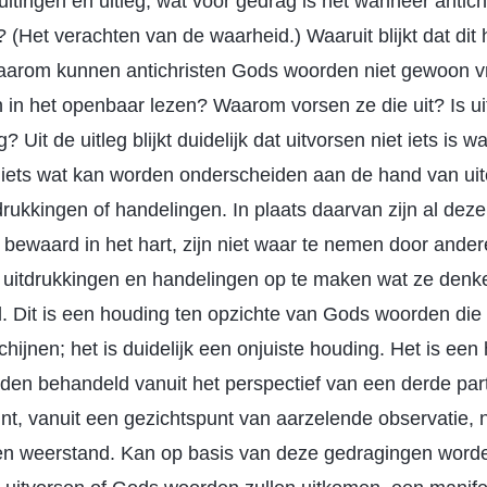
itingen en uitleg, wat voor gedrag is het wanneer antic
 (Het verachten van de waarheid.) Waaruit blijkt dat dit
aarom kunnen antichristen Gods woorden niet gewoon vr
 in het openbaar lezen? Waarom vorsen ze die uit? Is ui
 Uit de uitleg blijkt duidelijk dat uitvorsen niet iets is w
t iets wat kan worden onderscheiden aan de hand van uite
tdrukkingen of handelingen. In plaats daarvan zijn al de
bewaard in het hart, zijn niet waar te nemen door andere
n uitdrukkingen en handelingen op te maken wat ze denke
 Dit is een houding ten opzichte van Gods woorden die ni
ijnen; het is duidelijk een onjuiste houding. Het is een
n behandeld vanuit het perspectief van een derde parti
unt, vanuit een gezichtspunt van aarzelende observatie,
 en weerstand. Kan op basis van deze gedragingen word