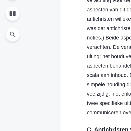
verachting voor d
aspecten van dit 
antichristen wille
was dat antichris
noties.) Beide asp
verachten. De vera
uiting; het houdt 
aspecten behandel
scala aan inhoud. 
simpele houding di
veelzijdig, niet e
twee specifieke ui
communiceren over
C. Antichristen