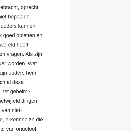
gebracht, oprecht
 niet bepaalde
n ouders kunnen
jk goed opletten en
wereld heeft
en vragen. Als zijn
rker worden. Wat
d zijn ouders hem
ich al deze
in het geheim?
getwijfeld dingen
 van niet-
ie, erkennen ze die
ng van ongeloof,