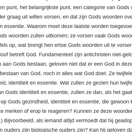
 een punt, het belangrijkste punt, een categorie van Gods
der graag uit willen vorsen, en dat zijn Gods woorden ove
 Zijn essentie. Waarom moet deze laatste worden toegevoe
Gods woorden zullen uitkomen; ze vorsen vaak Gods woor
jfels op, wat brengt hen ertoe Gods woorden uit te vors
of betreft God. Fundamenteel zijn antichristen niet-gelo
en aan Gods bestaan, geloven niet dat er een God in deze
t bestaan van God, noch in alles wat God doet. Ze twijfe
, identiteit en essentie. Wat zullen ze gezien hun twijf
an Gods identiteit en essentie, zullen ze dan, als het ga
op Gods gezindheid, identiteit en essentie, die gewoon
 te merken of erop te reageren? Kunnen ze deze woorden
Bijvoorbeeld, als iemand altijd vermoedt dat hij geadopt
n ouders zijn biologische ouders zijn? Kan hij geloven da