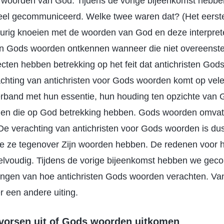
e woorden van God. Tijdens de vorige bijeenkomst hebb
deel gecommuniceerd. Welke twee waren dat? (Het eerst
keurig knoeien met de woorden van God en deze interpre
ten Gods woorden ontkennen wanneer die niet overeen
ecten hebben betrekking op het feit dat antichristen Go
chting van antichristen voor Gods woorden komt op vele
verband met hun essentie, hun houding ten opzichte van 
en die op God betrekking hebben. Gods woorden omvat
De verachting van antichristen voor Gods woorden is du
e ze tegenover Zijn woorden hebben. De redenen voor h
nkelvoudig. Tijdens de vorige bijeenkomst hebben we ge
tingen van hoe antichristen Gods woorden verachten. V
 een andere uiting.
 vorsen uit of Gods woorden uitkomen