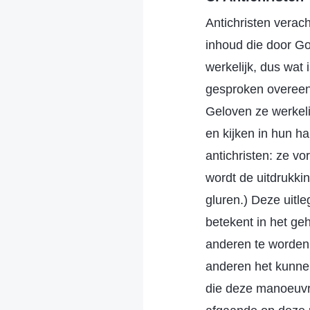
Antichristen verac
inhoud die door God
werkelijk, dus wat
gesproken overeenk
Geloven ze werkelij
en kijken in hun h
antichristen: ze v
wordt de uitdrukkin
gluren.) Deze uitle
betekent in het ge
anderen te worden 
anderen het kunnen
die deze manoeuvre