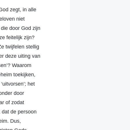
od zegt, in alle
eloven niet
 die door God zijn
feitelijk zijn?
 twijfelen stellig
r deze uiting van
orsen’? Waarom
eheim toekijken,
‘uitvorsen’; het
zonder door
r of zodat
k dat de persoon
heim. Dus,