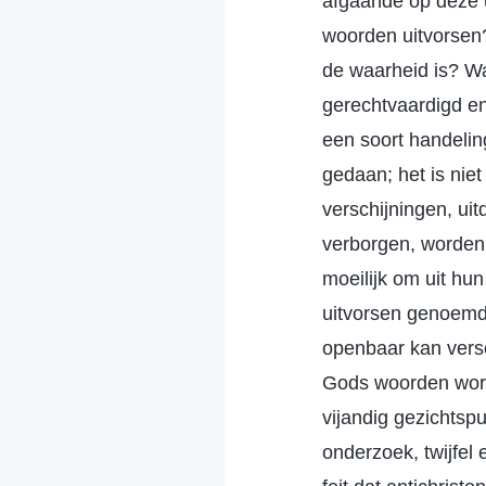
afgaande op deze u
woorden uitvorsen?
de waarheid is? W
gerechtvaardigd en
een soort handeling?
gedaan; het is nie
verschijningen, ui
verborgen, worden 
moeilijk om uit hu
uitvorsen genoemd.
openbaar kan versch
Gods woorden worde
vijandig gezichtsp
onderzoek, twijfel