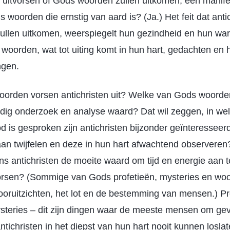
en uitvorsen of Gods woorden zullen uitkomen, een manifes
woorden die ernstig van aard is? (Ja.) Het feit dat anti
ullen uitkomen, weerspiegelt hun gezindheid en hun war
woorden, wat tot uiting komt in hun hart, gedachten en h
ngen.
orden vorsen antichristen uit? Welke van Gods woorden
ndig onderzoek en analyse waard? Dat wil zeggen, in wel
d is gesproken zijn antichristen bijzonder geïnteresseer
k aan twijfelen en deze in hun hart afwachtend observer
ns antichristen de moeite waard om tijd en energie aan 
 vorsen? (Sommige van Gods profetieën, mysteries en wo
vooruitzichten, het lot en de bestemming van mensen.) Pr
teries – dit zijn dingen waar de meeste mensen om geve
ntichristen in het diepst van hun hart nooit kunnen losl