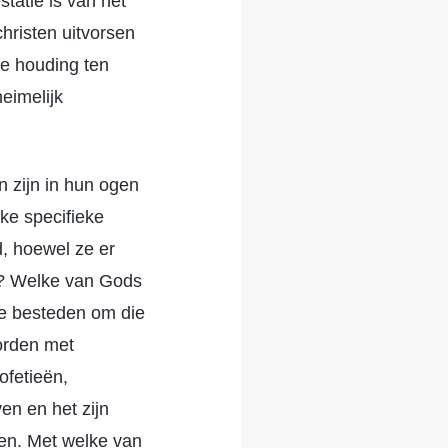
tatie is van het
christen uitvorsen
e houding ten
eimelijk
 zijn in hun ogen
ke specifieke
d, hoewel ze er
en? Welke van Gods
te besteden om die
orden met
ofetieën,
n en het zijn
aten. Met welke van