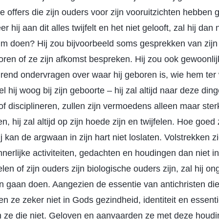
 offers die zijn ouders voor zijn vooruitzichten hebben 
 hij aan dit alles twijfelt en het niet gelooft, zal hij dan
im doen? Hij zou bijvoorbeeld soms gesprekken van zij
horen of ze zijn afkomst bespreken. Hij zou ook gewoonli
urend ondervragen over waar hij geboren is, wie hem ter 
 hij woog bij zijn geboorte – hij zal altijd naar deze ding
f disciplineren, zullen zijn vermoedens alleen maar ste
n, hij zal altijd op zijn hoede zijn en twijfelen. Hoe goe
 kan de argwaan in zijn hart niet loslaten. Volstrekken z
nnerlijke activiteiten, gedachten en houdingen dan niet 
elen of zijn ouders zijn biologische ouders zijn, zal hij on
 gaan doen. Aangezien de essentie van antichristen die
en ze zeker niet in Gods gezindheid, identiteit en essent
 ze die niet. Geloven en aanvaarden ze met deze houdi