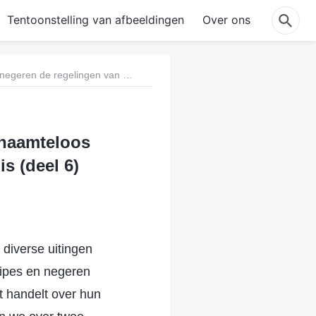
Tentoonstelling van afbeeldingen
Over ons
Punt tien: Ze verachten de waarheid, schenden schaamteloos principes en negeren de regelingen van Gods huis (deel 6)
chaamteloos
s (deel 6)
diverse uitingen
cipes en negeren
t handelt over hun