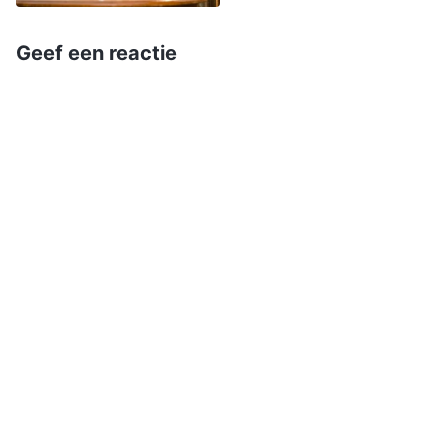
Satan aan, ook niet als je vleselijk lichaam lijdt.
Loof God tijdens je ziekte en geniet van Hem
Geef een reactie
tijdens je lofprijzingen. Verlies niet de moed in
het aangezicht van ziekte, blijf zoeken en geef
niet op, want God zal Zijn licht op je laten
schijnen. Hoe groot was Jobs geloof?
Almachtige God
is een oppermachtige dokter!
Wie in ziekte leeft is ziek, wie in de ziel leeft is
niet ziek. Zolang je nog adem hebt, zal God je
niet laten sterven.
” “
Wij hebben het herrezen
leven van Christus in ons. We hebben,
onmiskenbaar, te weinig geloof voor Gods
aangezicht: we zouden willen dat God waar
geloof in ons zou brengen. Wat is Gods woord