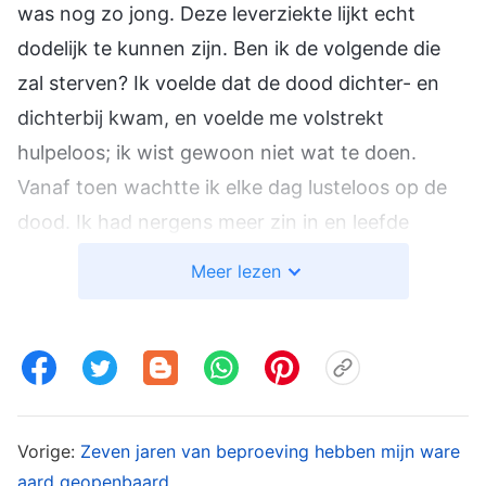
was nog zo jong. Deze leverziekte lijkt echt
dodelijk te kunnen zijn. Ben ik de volgende die
zal sterven? Ik voelde dat de dood dichter- en
dichterbij kwam, en voelde me volstrekt
hulpeloos; ik wist gewoon niet wat te doen.
Vanaf toen wachtte ik elke dag lusteloos op de
dood. Ik had nergens meer zin in en leefde
volledig in duisternis.
Meer lezen
Omdat ik het geld niet had om de buitensporige
ziektekosten te betalen, was ik na een tijdje
genoodzaakt om de behandelingen in het
ziekenhuis op te geven. Ik viel terug op het
Vorige:
Zeven jaren van beproeving hebben mijn ware
traditionele medicijn dat mijn vriendin me gaf om
aard geopenbaard