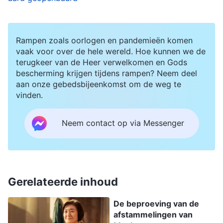
mijn aandoening te verlichten. In die tijd kwamen
twee zusters mij opzoeken; ze informeerden
bezorgd naar mijn toestand en hielpen me
Rampen zoals oorlogen en pandemieën komen
enkele moeilijkheden die toen in mijn leven
vaak voor over de hele wereld. Hoe kunnen we de
terugkeer van de Heer verwelkomen en Gods
speelden op te lossen. Ik nam de gelegenheid te
bescherming krijgen tijdens rampen? Neem deel
baat om de zusters te raadplegen over het
aan onze gebedsbijeenkomst om de weg te
vinden.
probleem dat mij plaagde: “Ik
geloof in God
, dus
zou God voor mij moeten zorgen en mij moeten
Neem contact op via Messenger
beschermen. Waarom heb ik dan deze ziekte
opgedaan?” Nadat ze naar mijn vraag had
geluisterd, communiceerde een zuster geduldig
tot mij: “We moeten ons vertrouwen in God niet
Gerelateerde inhoud
kwijtraken als ons een ziekte overkomt. God
De beproeving van de
heerst soeverein over alle dingen zowel als over
afstammelingen van