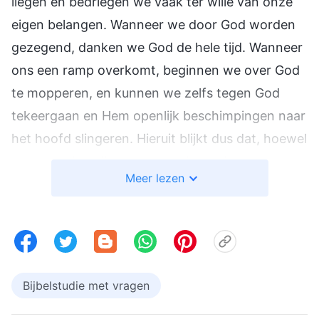
liegen en bedriegen we vaak ter wille van onze
eigen belangen. Wanneer we door God worden
gezegend, danken we God de hele tijd. Wanneer
ons een ramp overkomt, beginnen we over God
te mopperen, en kunnen we zelfs tegen God
tekeergaan en Hem openlijk beschimpingen naar
het hoofd slingeren. Hieruit blijkt dus dat, hoewel
onze zonden zijn vergeven, de verdorven
Meer lezen
gezindheid in ons niet is gereinigd, want wat de
Heer Jezus heeft verricht was het werk van de
kruisiging en de verlossing van de mensheid, niet
het werk van het grondig reinigen en redden van
de mens. We zijn duizenden jaren door Satan
Bijbelstudie met vragen
verdorven en onze satanische gezindheid is