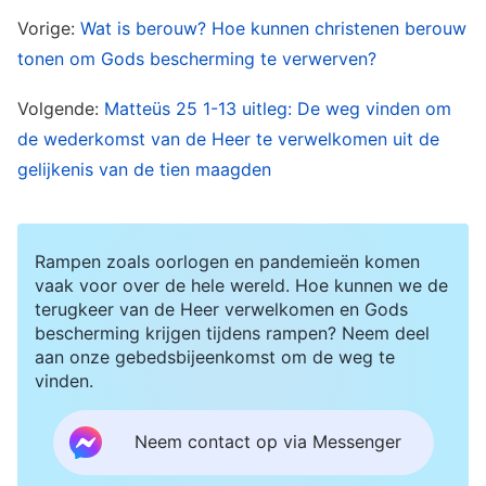
stevig geworteld in onze natuur. Arrogantie,
Vorige:
Wat is berouw? Hoe kunnen christenen berouw
verwaandheid, egoïsme, onwaardigheid,
tonen om Gods bescherming te verwerven?
verraderlijkheid, sluwheid, leugens, misleiding,
jaloerse twistgesprekken, kwaadwilligheid,
Volgende:
Matteüs 25 1-13 uitleg: De weg vinden om
de wederkomst van de Heer te verwelkomen uit de
wreedheid, het haten van de waarheid en
gelijkenis van de tien maagden
vijandigheid ten opzichte van God – dit zijn
allemaal dingen die halsstarriger zijn dan zonde
en ertoe kunnen leiden dat mensen zich
Rampen zoals oorlogen en pandemieën komen
rechtstreeks tegen God verzetten. Als deze
vaak voor over de hele wereld. Hoe kunnen we de
terugkeer van de Heer verwelkomen en Gods
onderliggende oorzaken niet worden aangepakt,
bescherming krijgen tijdens rampen? Neem deel
dan zullen we zowel vandaag als morgen
aan onze gebedsbijeenkomst om de weg te
vinden.
zondigen, absoluut niet in staat om ons te
bevrijden van de boeien en belemmeringen van
Neem contact op via Messenger
de zonde.