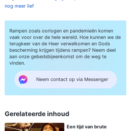
nog meer lief
hij dit gezegd had, kwamen er twee agenten aan
die een van mijn handen over mijn schouder naar
beneden langs mijn rug trokken en de andere
Rampen zoals oorlogen en pandemieën komen
hand bruut omhoog draaiden. Vervolgens
vaak voor over de hele wereld. Hoe kunnen we de
terugkeer van de Heer verwelkomen en Gods
boeiden ze mijn handen met kracht aan elkaar
bescherming krijgen tijdens rampen? Neem deel
vast. Onmiddellijk voelde ik ondraaglijke pijn,
aan onze gebedsbijeenkomst om de weg te
vinden.
alsof mijn armen elk moment konden breken.
Hoe zou iemand die zo zwak was als ik zulke
Neem contact op via Messenger
pijniging kunnen verdragen? Een ogenblik later
stortte ik neer op de vloer. Hierop trokken de
kwaadaardige agenten de handboeien bruusk
omhoog en schoven ze twee bakstenen tussen
Gerelateerde inhoud
mijn handen en mijn rug. Een abrupte, scherpe
Een tijd van brute
pijn schoot regelrecht naar mijn hart, alsof