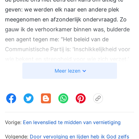
geven: we werden elk naar een andere plek
meegenomen en afzonderlijk ondervraagd. Zo
gauw ik de verhoorkamer binnen was, bulderde
een agent tegen me: “Het beleid van de
Communistische Partij is: ‘Inschikkelijkheid voor
wie bekent en strengheid voor wie zich verzet.’
Weet je dat?” Vervolgens vroeg hij naar mijn
Meer lezen
persoonsgegevens. Omdat mijn antwoorden
hem niet bevielen, kwam er een andere agent
naast me staan die bromde: “Bah. Je speelt niet
mee. We zullen je een lesje moeten leren om te
zien of je dan de waarheid zult zeggen.” Hij
Vorige:
Een levenslied te midden van vernietiging
zwaaide met zijn hand en zei: “Breng een paar
Volgende:
Door vervolging en lijden heb ik God zelfs
bakstenen, dan kunnen we hem straffen!” Zodra