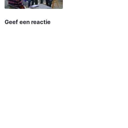
weigerde totaal om nog een enkel woord te
zeggen. De geagiteerde, geïrriteerde agenten
Geef een reactie
pasten een andere slinkse truc toe om te
proberen me eronder te krijgen. Ze plaatsten
twee bakstenen op de grond en dwongen me
om daarop te knielen. Tegelijkertijd trokken ze
mijn handboeien hard omhoog. Onmiddellijk
deden mijn armen zo ondraaglijk veel pijn, dat
het voelde of ze gebroken waren. Ik bracht
mezelf ertoe om een paar minuten geknield te
blijven; toen viel ik weer op de vloer en bleef
bewegingloos liggen. De agenten hesen me met
geweld weer omhoog aan mijn boeien en
dwongen me om opnieuw geknield te blijven