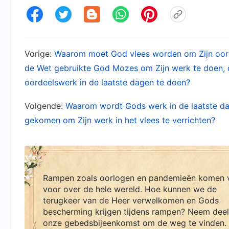
worden geboren. Verder zou Hij als David zijn,
van de Romeinse heerschappij. Waarschijnlijk d
deze profetieën niet in lijn met hun opvattinge
Vorige:
Waarom moet God vlees worden om Zijn oorde
beschuldigingen op tegen de Heer Jezus en ver
de Wet gebruikte God Mozes om Zijn werk te doen,
Zelfs toen de Heer Jezus vele waarheden verko
oordeelswerk in de laatste dagen te doen?
gezag en de kracht van God volledig liet zien 
Volgende:
Waarom wordt Gods werk in de laatste da
woorden van de Heer Jezus of de grootsheid van
gekomen om Zijn werk in het vlees te verrichten?
opvattingen en verbeelding zolang Hij niet in ee
nobel en eminent was zolang Zijn naam niet M
Vanwege hun waarheidshatende aard hebben ze 
en verlossingswerk verrichtte, gekruisigd. Zijn
Rampen zoals oorlogen en pandemieën komen 
voor over de hele wereld. Hoe kunnen we de
worden? De zonden van de farizeeën van het w
terugkeer van de Heer verwelkomen en Gods
duidelijk hun satanische aard en afkeer en haat
bescherming krijgen tijdens rampen? Neem deel
onze gebedsbijeenkomst om de weg te vinden.
hart niet echt door de Messias verlost wilden 