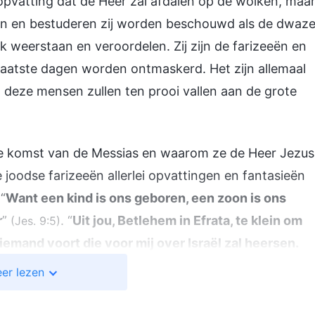
opvatting dat de Heer zal afdalen op de wolken, maa
en en bestuderen zij worden beschouwd als de dwaz
k weerstaan en veroordelen. Zij zijn de farizeeën en
 laatste dagen worden ontmaskerd. Het zijn allemaal
deze mensen zullen ten prooi vallen aan de grote
de komst van de Messias en waarom ze de Heer Jezus
joodse farizeeën allerlei opvattingen en fantasieën
“
Want een kind is ons geboren, een zoon is ons
r
”
. “
Uit jou, Betlehem in Efrata, te klein om
(Jes. 9:5)
iemand voort die voor mij over Israël zal heersen.
n de dagen van weleer
”
. Op basis van de
(Mich. 5:2)
er lezen
bestaande fantasieën en conclusies over de komst van
ker Messias zou heten en in een rijke familie zou