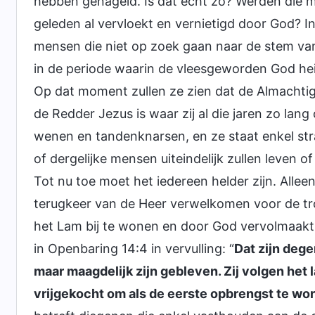
hebben genageld. Is dat echt zo? Werden die m
geleden al vervloekt en vernietigd door God? I
mensen die niet op zoek gaan naar de stem v
in de periode waarin de vleesgeworden God heim
Op dat moment zullen ze zien dat de Almachtig
de Redder Jezus is waar zij al die jaren zo lan
wenen en tandenknarsen, en ze staat enkel str
of dergelijke mensen uiteindelijk zullen leven o
Tot nu toe moet het iedereen helder zijn. Allee
terugkeer van de Heer verwelkomen voor de t
het Lam bij te wonen en door God vervolmaakt
in Openbaring 14:4 in vervulling: “
Dat zijn deg
maar maagdelijk zijn gebleven. Zij volgen het
vrijgekocht om als de eerste opbrengst te wo