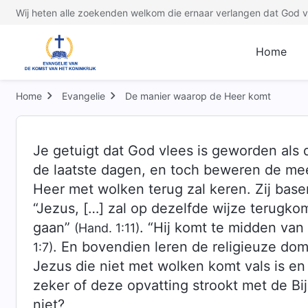
Wij heten alle zoekenden welkom die ernaar verlangen dat God ve
Home
Home
Evangelie
De manier waarop de Heer komt
Je getuigt dat God vlees is geworden al
de laatste dagen, en toch beweren de mee
Heer met wolken terug zal keren. Zij base
“Jezus, […] zal op dezelfde wijze terugko
gaan”
. “Hij komt te midden va
(Hand. 1:11)
. En bovendien leren de religieuze do
1:7)
Jezus die niet met wolken komt vals is 
zeker of deze opvatting strookt met de Bijbe
niet?