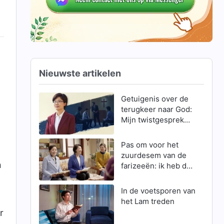
Nieuwste artikelen
Getuigenis over de
terugkeer naar God:
Mijn twistgesprek
met dominee Jin,
een ‘geestelijke
Pas om voor het
vader’
zuurdesem van de
n
farizeeën: ik heb de
wederkomst van de
Heer Jezus
In de voetsporen van
verwelkomd
het Lam treden
r