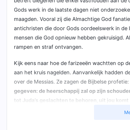
betreft diegenen die enkel vasthouden aan de 
Gods werk in de laatste dagen niet onderzoek
maagden. Vooral zij die Almachtige God fanatie
antichristen die door Gods oordeelswerk in de
mensen die God opnieuw hebben gekruisigd. Al 
rampen en straf ontvangen.
Kijk eens naar hoe de farizeeën wachtten op 
aan het kruis nagelden. Aanvankelijk hadden de 
over de Messias. Ze zagen de Bijbelse profetie: 
gegeven: de heerschappij zal op zijn schoude
tot Juda’s geslachten te behoren, uit jou komt 
Zijn oorsprong ligt in lang vervlogen tijden, i
Me
profetieën in de Bijbel en verscheidene, lang 
de Messias besloten de farizeeën dat de Heer ze