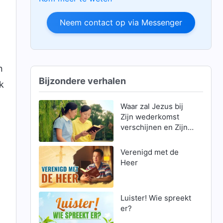
Neem contact op via Messenger
n
Bijzondere verhalen
k
Waar zal Jezus bij
Zijn wederkomst
verschijnen en Zijn
werk verrichten?
(Deel 1)
Verenigd met de
Heer
Luister! Wie spreekt
er?