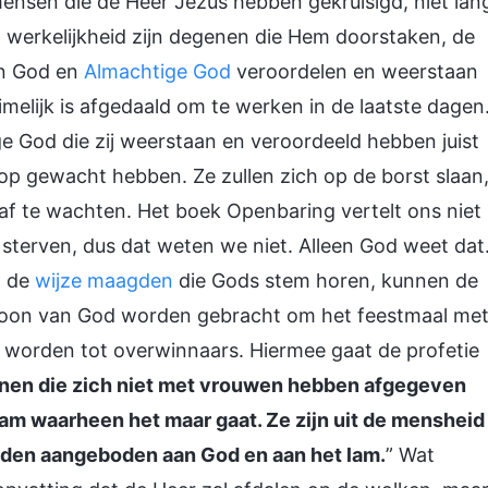
ensen die de Heer Jezus hebben gekruisigd, niet lan
n werkelijkheid zijn degenen die Hem doorstaken, de
an God en
Almachtige God
veroordelen en weerstaan
elijk is afgedaald om te werken in de laatste dagen
e God die zij weerstaan en veroordeeld hebben juist
g op gewacht hebben. Ze zullen zich op de borst slaan
af te wachten. Het boek Openbaring vertelt ons niet
f sterven, dus dat weten we niet. Alleen God weet dat
n de
wijze maagden
die Gods stem horen, kunnen de
roon van God worden gebracht om het feestmaal me
 worden tot overwinnaars. Hiermee gaat de profetie
enen die zich niet met vrouwen hebben afgegeven
 lam waarheen het maar gaat. Ze zijn uit de mensheid
rden aangeboden aan God en aan het lam.
” Wat