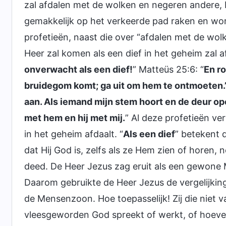
zal afdalen met de wolken en negeren andere, b
gemakkelijk op het verkeerde pad raken en wor
profetieën, naast die over “afdalen met de wolk
Heer zal komen als een dief in het geheim zal a
onverwacht als een dief!
” Matteüs 25:6: “
En r
bruidegom komt; ga uit om hem te ontmoeten.
aan. Als iemand mijn stem hoort en de deur op
met hem en hij met mij.
” Al deze profetieën v
in het geheim afdaalt. “
Als een dief
” betekent 
dat Hij God is, zelfs als ze Hem zien of horen,
deed. De Heer Jezus zag eruit als een gewone
Daarom gebruikte de Heer Jezus de vergelijking
de Mensenzoon. Hoe toepasselijk! Zij die niet
vleesgeworden God spreekt of werkt, of hoeveel