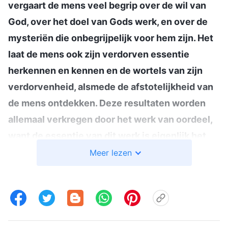
vergaart de mens veel begrip over de wil van
God, over het doel van Gods werk, en over de
mysteriën die onbegrijpelijk voor hem zijn. Het
laat de mens ook zijn verdorven essentie
herkennen en kennen en de wortels van zijn
verdorvenheid, alsmede de afstotelijkheid van
de mens ontdekken. Deze resultaten worden
allemaal verkregen door het werk van oordeel,
want de essentie van dit werk is eigenlijk het
werk van het openleggen van de waarheid, de
Meer lezen
weg en het leven van God voor al degenen die
geloof in Hem hebben. Dit werk is het werk van
oordeel gedaan door God
”
(Het Woord, Deel I, De
verschijning en het werk van God, Christus doet het