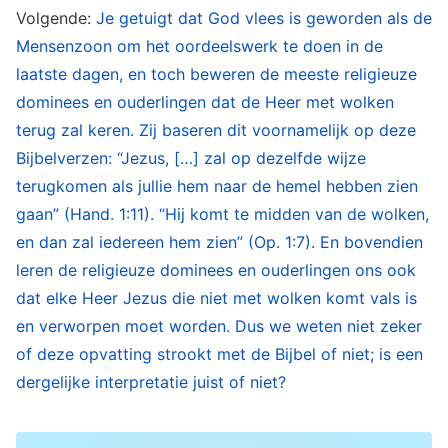
.
werk van het oordeel met de waarheid)
Volgende:
Je getuigt dat God vlees is geworden als de
Mensenzoon om het oordeelswerk te doen in de
Aan de woorden van Almachtige God zien we
laatste dagen, en toch beweren de meeste religieuze
dat Gods oordeelswerk in de laatste dagen
dominees en ouderlingen dat de Heer met wolken
bestaat uit het uitdrukken van veel aspecten van
terug zal keren. Zij baseren dit voornamelijk op deze
Bijbelverzen: “Jezus, […] zal op dezelfde wijze
de waarheid. Van Gods gezindheid, alles wat
terugkomen als jullie hem naar de hemel hebben zien
God heeft en is, het onthullen van alle mysteries,
gaan” (Hand. 1:11). “Hij komt te midden van de wolken,
het oordelen van de weerstand van de mens
en dan zal iedereen hem zien” (Op. 1:7). En bovendien
tegen God en zijn duivelse aard om God te
leren de religieuze dominees en ouderlingen ons ook
verraden, het blootleggen en ontleden van wat
dat elke Heer Jezus die niet met wolken komt vals is
de mens zegt en doet, en het onthullen van
en verworpen moet worden. Dus we weten niet zeker
Gods heilige en rechtvaardige wezen en
of deze opvatting strookt met de Bijbel of niet; is een
dergelijke interpretatie juist of niet?
onbeledigbare gezindheid tegenover de hele
mensheid. Als Gods uitverkorenen het oordeel