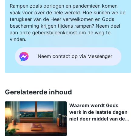
van Gods woorden ondergaan, is het alsof zij
Rampen zoals oorlogen en pandemieën komen
oog in oog met God staan, en door Hem worden
vaak voor over de hele wereld. Hoe kunnen we de
terugkeer van de Heer verwelkomen en Gods
blootgelegd en geoordeeld. Als God over de
bescherming krijgen tijdens rampen? Neem deel
mensen oordeelt, moet Hij hen de manifestatie
aan onze gebedsbijeenkomst om de weg te
vinden.
van Zijn rechtvaardige gezindheid laten zien,
alsof zij Gods heilige wezen zien, alsof zij het
Neem contact op via Messenger
grote licht zien dat neerdaalt uit de hemelen, en
zien dat Gods woord als een scherp
tweesnijdend zwaard is dat in iemands hart en
geest wordt gestoten, en hem een
Gerelateerde inhoud
onuitsprekelijke kwelling doet ondergaan. Alleen
Waarom wordt Gods
op deze manier kan de mens zijn eigen
werk in de laatste dagen
verdorven wezen en de waarheid van zijn
niet door middel van de
Geest verricht? Waarom
verdorvenheid zien, diepe vernedering voelen,
is God gekomen om Zijn