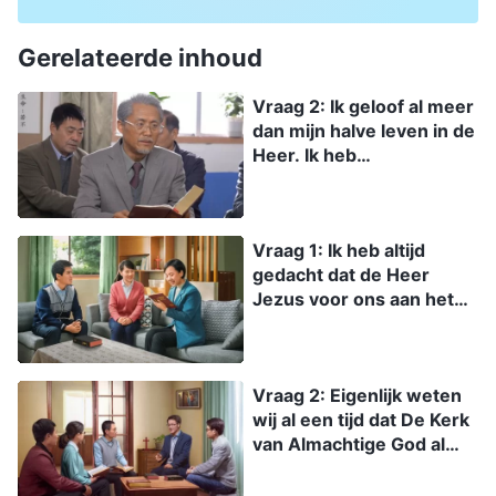
Gerelateerde inhoud
Vraag 2: Ik geloof al meer
dan mijn halve leven in de
Heer. Ik heb
onvermoeibaar voor de
Heer gewerkt en heb
voortdurend uitgekeken
Vraag 1: Ik heb altijd
naar Zijn tweede komst.
gedacht dat de Heer
Als de Heer is gekomen,
Jezus voor ons aan het
waarom heb ik dan Zijn
kruis gestorven is. Hij
openbaring niet
heeft ons van onze
ontvangen? Heeft Hij mij
zonden verlost en heeft
afgewezen? Ik ben hier
Vraag 2: Eigenlijk weten
ze vergeven. Hoewel we
erg door in de war
wij al een tijd dat De Kerk
blijven zondigen en nog
geraakt. Hoe verklaren
van Almachtige God al
gereinigd moeten
jullie dit?
heeft getuigd van de
worden, heeft de Heer
terugkeer van de Heer
ons al onze zonden