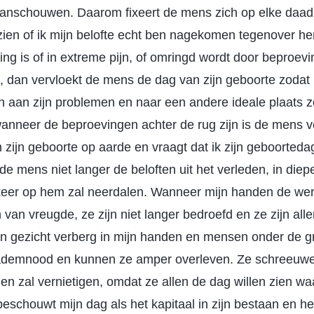
anschouwen. Daarom fixeert de mens zich op elke daad e
en of ik mijn belofte echt ben nagekomen tegenover he
ing is of in extreme pijn, of omringd wordt door beproev
n, dan vervloekt de mens de dag van zijn geboorte zodat h
 aan zijn problemen en naar een andere ideale plaats 
anneer de beproevingen achter de rug zijn is de mens v
n zijn geboorte op aarde en vraagt dat ik zijn geboorted
 mens niet langer de beloften uit het verleden, in diep
eer op hem zal neerdalen. Wanneer mijn handen de wer
an vreugde, ze zijn niet langer bedroefd en ze zijn alle
jn gezicht verberg in mijn handen en mensen onder de gr
 ademnood en kunnen ze amper overleven. Ze schreeuwen
en zal vernietigen, omdat ze allen de dag willen zien waa
beschouwt mijn dag als het kapitaal in zijn bestaan en he