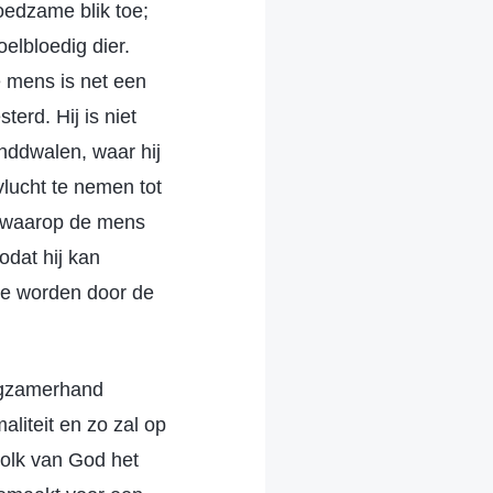
hoedzame blik toe;
elbloedig dier.
e mens is net een
erd. Hij is niet
onddwalen, waar hij
vlucht te nemen tot
n waarop de mens
dat hij kan
 te worden door de
angzamerhand
liteit en zo zal op
 volk van God het