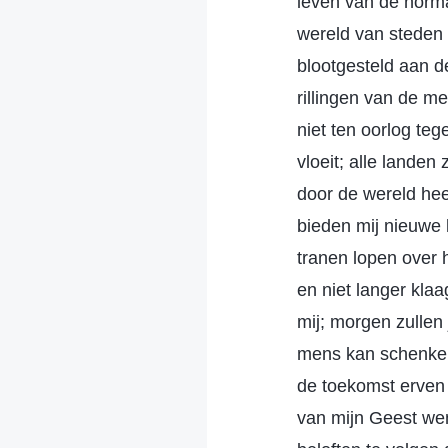
leven van de norma
wereld van steden 
blootgesteld aan 
rillingen van de m
niet ten oorlog teg
vloeit; alle lande
door de wereld heen
bieden mij nieuwe 
tranen lopen over h
en niet langer klaa
mij; morgen zullen 
mens kan schenken?
de toekomst erven e
van mijn Geest wen