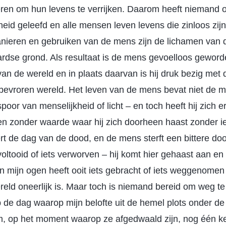
deren om hun levens te verrijken. Daarom heeft niemand
kheid geleefd en alle mensen leven levens die zinloos zij
nieren en gebruiken van de mens zijn de lichamen van
rdse grond. Als resultaat is de mens gevoelloos geword
an de wereld en in plaats daarvan is hij druk bezig met d
evroren wereld. Het leven van de mens bevat niet de m
spoor van menselijkheid of licht – en toch heeft hij zich
zonder waarde waar hij zich doorheen haast zonder iet
 de dag van de dood, en de mens sterft een bittere doo
s voltooid of iets verworven – hij komt hier gehaast aan en
 mijn ogen heeft ooit iets gebracht of iets weggenome
eld oneerlijk is. Maar toch is niemand bereid om weg te
 de dag waarop mijn belofte uit de hemel plots onder de
m, op het moment waarop ze afgedwaald zijn, nog één k