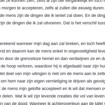
die ze kunnen zien, zelfs al zijn die vergankelijk en toch
 morgen te accepteren, zelfs al zullen die eeuwig duren
 de mens zijn de dingen die ik teniet zal doen. En de din
ijn de dingen die ik zal uitvoeren. Dat is het verschil t
erekend wanneer mijn dag aan zal breken, en toch heef
nd en daarom kan de mens enkel in ongevoeligheid lev
n door de grenzeloze hemel en dan verdwijnen ze en d
de hoop verloren, waardoor hij is afgedaald naar zijn hu
t doel van mijn uitingen is niet om de mens aan te zett
om hem naar zijn eigen vernietiging te drijven als gevolg
t de mens mijn gelofte accepteert en ik wil dat mensen o
 delen. Wat ik wil zijn levende creaties die vol van leven 
jn van de dood. Wanneer ik achteroverleun aan de tafel v