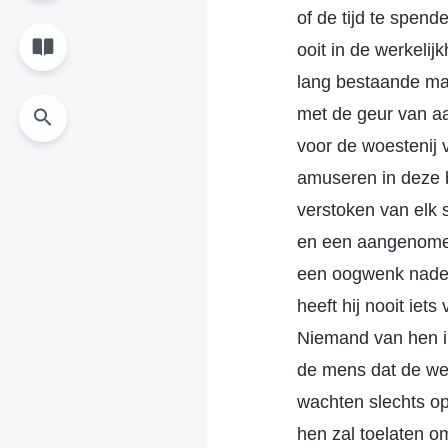
of de tijd te spen
ooit in de werkelij
lang bestaande ma
met de geur van aa
voor de woestenij v
amuseren in deze b
verstoken van elk 
en een aangenomen 
een oogwenk nadert
heeft hij nooit iet
Niemand van hen in
de mens dat de wer
wachten slechts op
hen zal toelaten o