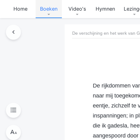
Home
Boeken
Video's
Hymnen
Lezing
De verschijning en het werk van 
De rijkdommen van 
naar mij toegekome
eentje, zichzelf t
inspanningen; in pl
die ik gadesla, hee
aangespoord door a