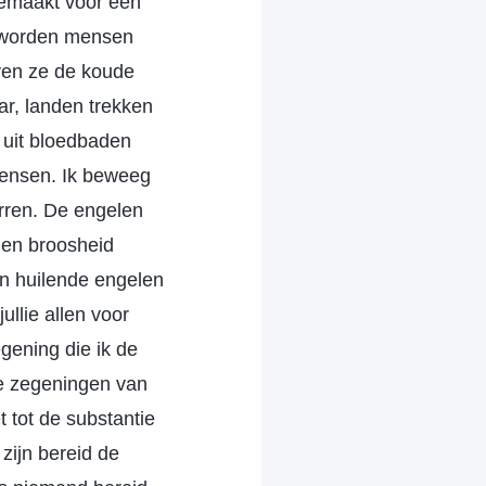
 gemaakt voor een
er worden mensen
ven ze de koude
ar, landen trekken
t uit bloedbaden
 mensen. Ik beweeg
erren. De engelen
gen broosheid
van huilende engelen
ullie allen voor
egening die ik de
de zegeningen van
t tot de substantie
zijn bereid de