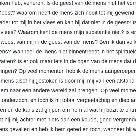
ken heb, verloren. Is de geest van de mens niet hét v
Geest? Waarom heeft de mens zich nooit tot mij gewend 
er tot mij in het vlees en kan hij dat niet in de geest? I
 vlees? Waarom kent de mens mijn substantie niet? Is er
eweest van mij in de geest van de mens? Ben ik dan voll
ns? Wanneer de mens niet binnentreedt in het spirituele 
vatten? Is er ook maar iets in de ogen van de mens dat d
dringen? Op veel momenten heb ik de mens aangeroepen
mens alsof hij gestoken is door mij, mij van een afstand 
 hem naar een andere wereld zal brengen. Op veel mome
nderzocht en toch is hij totaal vergeetachtig en diep ang
en en de kans zal grijpen om hem al wat hij bezit te ontn
aat hij mij achter met niets dan een koude, goed vergrend
ns gevallen en heb ik hem gered en toch, wanneer hij w