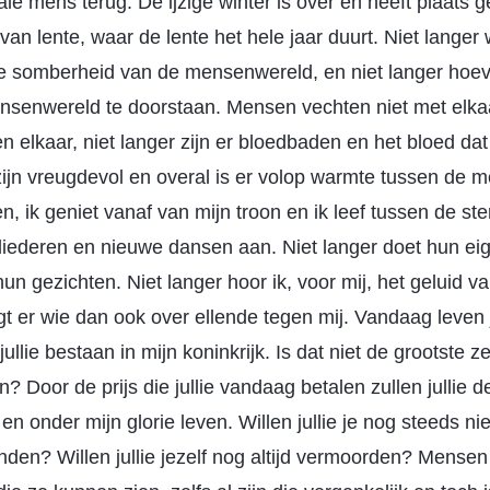
le mens terug. De ijzige winter is over en heeft plaats
van lente, waar de lente het hele jaar duurt. Niet lang
de somberheid van de mensenwereld, en niet langer hoe
ensenwereld te doorstaan. Mensen vechten niet met elka
en elkaar, niet langer zijn er bloedbaden en het bloed da
n zijn vreugdevol en overal is er volop warmte tussen de
, ik geniet vanaf van mijn troon en ik leef tussen de st
liederen en nieuwe dansen aan. Niet langer doet hun ei
un gezichten. Niet langer hoor ik, voor mij, het geluid 
gt er wie dan ook over ellende tegen mij. Vandaag leven j
jullie bestaan in mijn koninkrijk. Is dat niet de grootste z
 Door de prijs die jullie vandaag betalen zullen jullie 
n onder mijn glorie leven. Willen jullie je nog steeds nie
den? Willen jullie jezelf nog altijd vermoorden? Mensen 