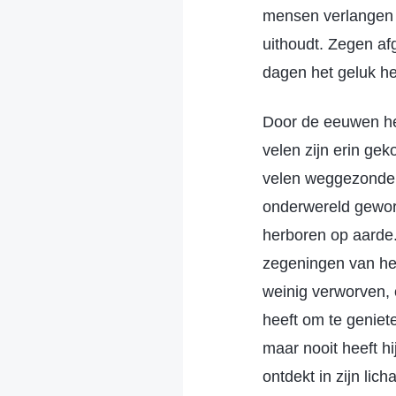
mensen verlangen n
uithoudt. Zegen afg
dagen het geluk h
Door de eeuwen hee
velen zijn erin ge
velen weggezonden
onderwereld geworp
herboren op aarde
zegeningen van het
weinig verworven,
heeft om te geniet
maar nooit heeft h
ontdekt in zijn li