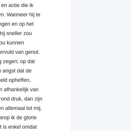
n actie die ik
m. Wanneer hij te
ingen en op het
ij sneller zou
zou kunnen
ervuld van genot.
ag zegen; op dat
e angst dat de
eld opheffen,
n afhankelijk van
ond druk, dan zijn
 allemaal tot mij,
rop ik de glorie
t is enkel omdat