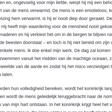
een en, ongevoelig voor mijn liefde, werpt hij mij een be
art van de mens verwarmd. De mens is een emotieloos, ko
elzing hem verwarmt, is hij er nooit diep door geraakt. D
 Hij heeft mijn waardering voor de mensheid nooit gekoest
naderen en hij verkiest het om in de bergen te blijven r
de beesten doorstaat – en toch is hij niet bereid om zijn 
n enkele mens: ik doe enkel mijn werk. De dag zal kome
l zwemmen vanuit het midden van de machtige oceaan, zo
 weelde van de aarde en zodat hij het risico verzwolgen
 laten.
den hun volledigheid bereiken, wordt het koninkrijk l
n wordt de mens geleidelijk teruggebracht naar de norma
k van mijn hart ontstaan. In het koninkrijk krijgt heel het