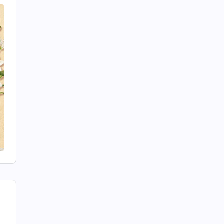
t
n
22