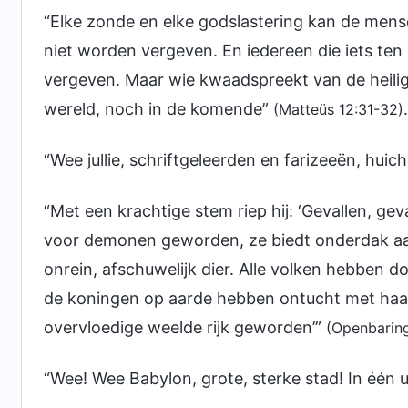
“Elke zonde en elke godslastering kan de men
niet worden vergeven. En iedereen die iets te
vergeven. Maar wie kwaadspreekt van de heilig
wereld, noch in de komende”
.
(Matteüs 12:31-32)
“Wee jullie, schriftgeleerden en farizeeën, huic
“Met een krachtige stem riep hij: ‘Gevallen, gev
voor demonen geworden, ze biedt onderdak aan 
onrein, afschuwelijk dier. Alle volken hebben 
de koningen op aarde hebben ontucht met haar
overvloedige weelde rijk geworden’”
(Openbaring
“Wee! Wee Babylon, grote, sterke stad! In één uu