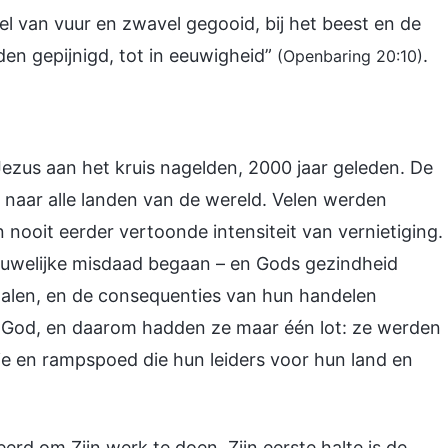
oel van vuur en zwavel gegooid, bij het beest en de
den gepijnigd, tot in eeuwigheid”
.
(Openbaring 20:10)
zus aan het kruis nagelden, 2000 jaar geleden. De
 naar alle landen van de wereld. Velen werden
nooit eerder vertoonde intensiteit van vernietiging.
ruwelijke misdaad begaan – en Gods gezindheid
alen, en de consequenties van hun handelen
 God, en daarom hadden ze maar één lot: ze werden
tie en rampspoed die hun leiders voor hun land en
rd om Zijn werk te doen. Zijn eerste halte is de