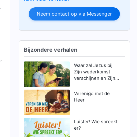
r
Neem contact op via Messenger
Bijzondere verhalen
,
Waar zal Jezus bij
Zijn wederkomst
verschijnen en Zijn
werk verrichten?
(Deel 1)
Verenigd met de
Heer
Luister! Wie spreekt
er?