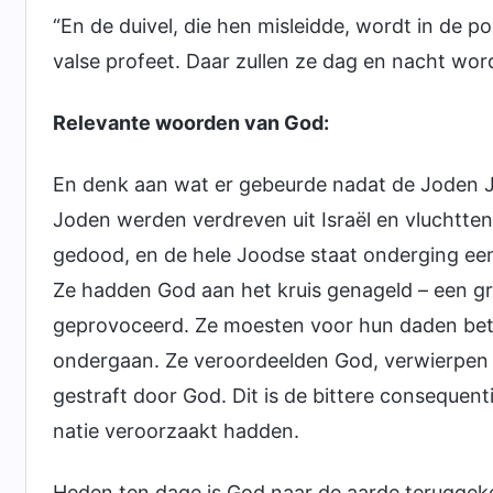
“En de duivel, die hen misleidde, wordt in de p
valse profeet. Daar zullen ze dag en nacht wor
Relevante woorden van God:
En denk aan wat er gebeurde nadat de Joden Je
Joden werden verdreven uit Israël en vluchtten
gedood, en de hele Joodse staat onderging een 
Ze hadden God aan het kruis genageld – een g
geprovoceerd. Ze moesten voor hun daden bet
ondergaan. Ze veroordeelden God, verwierpen
gestraft door God. Dit is de bittere consequen
natie veroorzaakt hadden.
Heden ten dage is God naar de aarde teruggekee