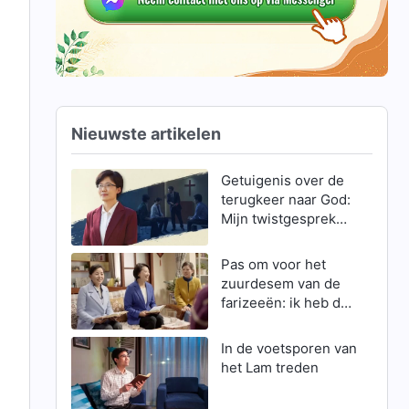
Nieuwste artikelen
Getuigenis over de
terugkeer naar God:
Mijn twistgesprek
met dominee Jin,
een ‘geestelijke
Pas om voor het
vader’
zuurdesem van de
farizeeën: ik heb de
wederkomst van de
Heer Jezus
In de voetsporen van
verwelkomd
het Lam treden