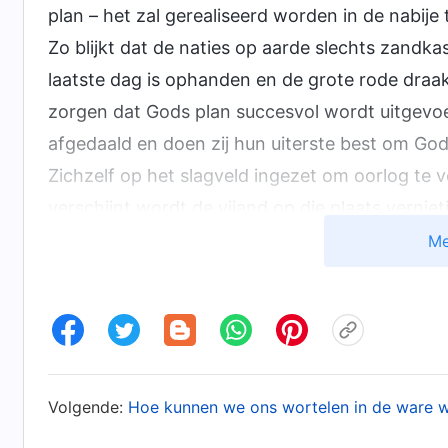
plan – het zal gerealiseerd worden in de nabije 
Zo blijkt dat de naties op aarde slechts zandk
laatste dag is ophanden en de grote rode dra
zorgen dat Gods plan succesvol wordt uitgevoe
afgedaald en doen zij hun uiterste best om Go
Zichzelf op het slagveld ingezet om oorlog te 
verschijnt wordt de vijand op die plaats vernie
door de hand van God. God zal genadeloos optr
Me
toenemende instorting van de grote rode draak
kan goed gezien worden door iedereen. De ont
van de vijand. Dit is een stukje uitleg over wat
Het Woord, Deel I, De verschijning en het werk van
Volgende:
Hoe kunnen we ons wortelen in de ware w