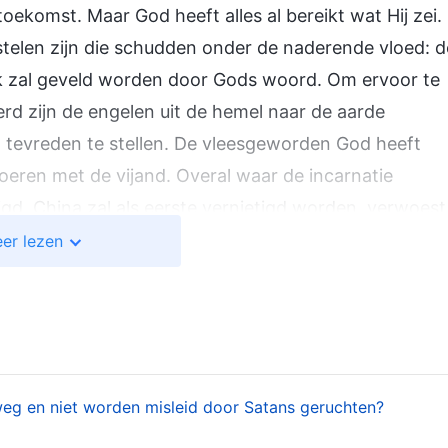
toekomst. Maar God heeft alles al bereikt wat Hij zei.
astelen zijn die schudden onder de naderende vloed: d
ak zal geveld worden door Gods woord. Om ervoor te
rd zijn de engelen uit de hemel naar de aarde
d tevreden te stellen. De vleesgeworden God heeft
voeren met de vijand. Overal waar de incarnatie
tigd. China zal als eerste vernietigd worden, verwoest
eden tegen China. Je kunt het bewijs zien van de
er lezen
 in de voortdurende ontwikkeling van het volk. Dit
wikkeling van het volk is een teken van de ondergan
 er bedoeld wordt met “de strijd aangaan”.
 God, Interpretaties van de mysteriën van “Gods woorden a
het hele universum”, hfst. 
eg en niet worden misleid door Satans geruchten?