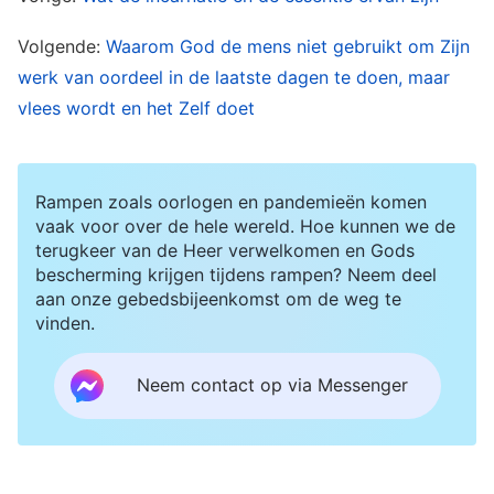
de troon van God kunnen terugkeren. Alleen op
Volgende:
Waarom God de mens niet gebruikt om Zijn
deze manier kan de mens volledig worden
werk van oordeel in de laatste dagen te doen, maar
geheiligd. Nadat het Tijdperk van de Wet ten
vlees wordt en het Zelf doet
einde kwam en het begin van het Tijdperk van
Genade aanbrak, begon God met het
reddingswerk, hetgeen voortduurt tot de laatste
Rampen zoals oorlogen en pandemieën komen
vaak voor over de hele wereld. Hoe kunnen we de
dagen waarin Hij de mensheid vanwege zijn
terugkeer van de Heer verwelkomen en Gods
opstandigheid volledig zal zuiveren door het
bescherming krijgen tijdens rampen? Neem deel
aan onze gebedsbijeenkomst om de weg te
oordelen en het tuchtigen van het menselijke
vinden.
ras. Pas dan zal God Zijn reddingswerk afronden
en de rust binnengaan. Daarom is God in de drie
Neem contact op via Messenger
werkfases slechts tweemaal vleesgeworden om
Zijn werk Zelf te midden van de mensheid uit te
voeren. Dat komt omdat slechts één van de drie