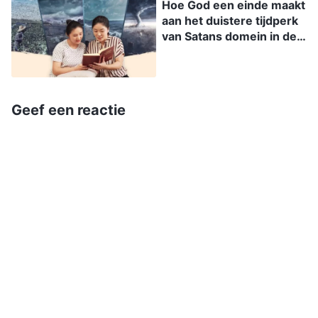
Hoe God een einde maakt
contact komen met het geïncarneerde vlees van
aan het duistere tijdperk
van Satans domein in de
God en alleen zo is de mens in staat om alle
laatste dagen
wegen en alle waarheden te bevatten en
volledige redding te ontvangen.
Geef een reactie
Het Woord, Deel I, De verschijning en het werk van
God, Het mysterie van de vleeswording (4)
De enige reden dat de geïncarneerde God vlees
is geworden is vanwege de behoeften van de
verdorven mens. Het is vanwege de behoeften
van de mensen maar niet die van God, en al Zijn
opofferingen en lijden zijn in het belang van de
mensheid en niet van God Zelf. Voor God zijn er
geen voor- en nadelen of beloningen; Hij zal niet