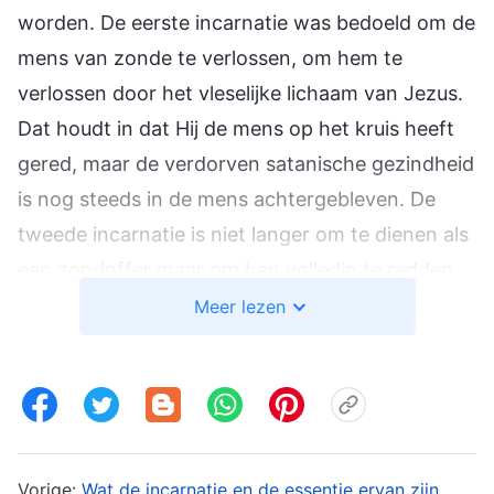
worden. De eerste incarnatie was bedoeld om de
mens van zonde te verlossen, om hem te
verlossen door het vleselijke lichaam van Jezus.
Dat houdt in dat Hij de mens op het kruis heeft
gered, maar de verdorven satanische gezindheid
is nog steeds in de mens achtergebleven. De
tweede incarnatie is niet langer om te dienen als
een zondoffer maar om hen volledig te redden
die van zonde waren verlost. Dit is gedaan,
Meer lezen
zodat degenen die zijn vergeven, van hun
zonden kunnen worden bevrijd en volledig
gereinigd kunnen worden en door het verkrijgen
van een veranderde gezindheid kunnen
vrijkomen van Satans duistere invloed en voor
Vorige:
Wat de incarnatie en de essentie ervan zijn