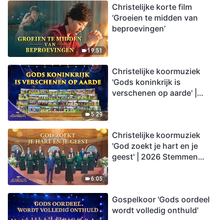
Christelijke korte film
‘Groeien te midden van
beproevingen’
19:51
Christelijke koormuziek
'Gods koninkrijk is
verschenen op aarde' |
2026 Stemmen van
lofprijzing
5:29
Christelijke koormuziek
'God zoekt je hart en je
geest' | 2026 Stemmen
van lofprijzing
6:05
Gospelkoor 'Gods oordeel
wordt volledig onthuld'