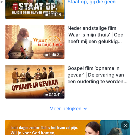
Staat op, gij die geen
slaven wilt zijn’
1:14:19
Nederlandstalige film
‘Waar is mijn thuis’ | God
heeft mij een gelukkig
gezin gegeven
1:40:21
Gospel film ‘opname in
gevaar’ | De ervaring van
een ouderling te worden
opgenomen voor Gods
troon
3:13:41
Meer bekijken