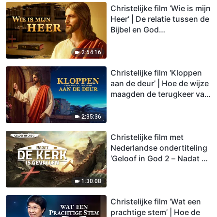
Christelijke film ‘Wie is mijn
Heer’ | De relatie tussen de
Bijbel en God
verduidelijken
2:54:16
Christelijke film ‘Kloppen
aan de deur’ | Hoe de wijze
maagden de terugkeer van
de Heer verwelkomen
2:35:36
Christelijke film met
Nederlandse ondertiteling
‘Geloof in God 2 – Nadat de
kerk is gevallen’
1:30:08
Christelijke film ‘Wat een
prachtige stem’ | Hoe de