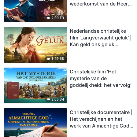
wederkomst van de Heer
Jezus te verwelkomen
2:00:13
Nederlandse christelijke
film ‘Langverwacht geluk’ |
Kan geld ons geluk
brengen？
1:29:38
Christelijke film ‘Het
mysterie van de
goddelijkheid: het vervolg’
3:05:34
Christelijke documentaire |
Het verschijnen en het
werk van Almachtige God –
aflevering 1