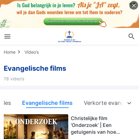
Home
Video’s
Evangelische films
78 video’s
Alles
Evangelische films
Verkorte evangeliefi
Christelijke film
‘Onderzoek’ | Een
getuigenis van hoe
christenen te midden van