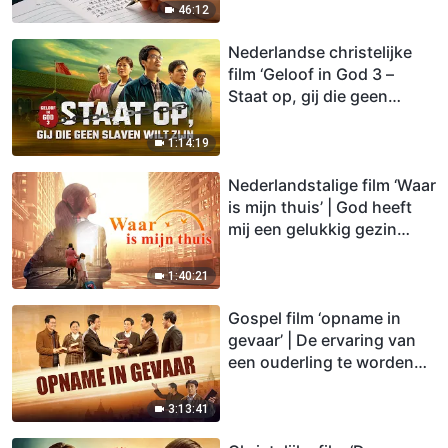
46:12
Nederlandse christelijke
film ‘Geloof in God 3 –
Staat op, gij die geen
slaven wilt zijn’
1:14:19
Nederlandstalige film ‘Waar
is mijn thuis’ | God heeft
mij een gelukkig gezin
gegeven
1:40:21
Gospel film ‘opname in
gevaar’ | De ervaring van
een ouderling te worden
opgenomen voor Gods
troon
3:13:41