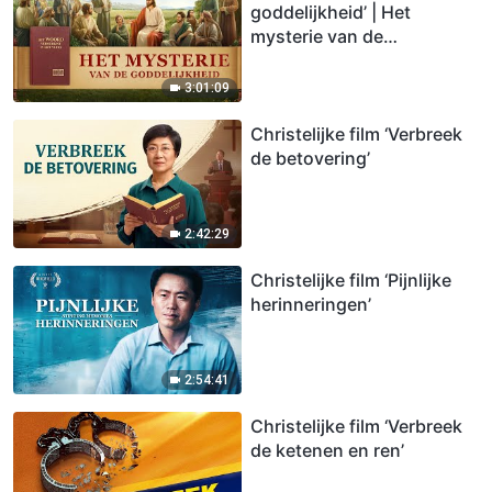
goddelijkheid’ | Het
mysterie van de
wederkomst van de Heer
Jezus onthullen
3:01:09
Christelijke film ‘Verbreek
de betovering’
2:42:29
Christelijke film ‘Pijnlijke
herinneringen’
2:54:41
Christelijke film ‘Verbreek
de ketenen en ren’