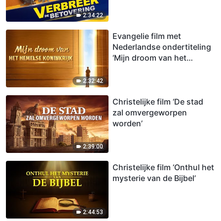
2:34:22
Evangelie film met
Nederlandse ondertiteling
‘Mijn droom van het
hemelse koninkrijk’
2:32:42
Christelijke film ‘De stad
zal omvergeworpen
worden’
2:39:00
Christelijke film ‘Onthul het
mysterie van de Bijbel’
2:44:53