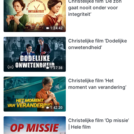
Christelijke film ‘De zon
gaat nooit onder voor
integriteit’
1:24:42
Christelijke film ‘Dodelijke
onwetendheid’
1:37:38
Christelijke film ‘Het
moment van verandering’
1:42:20
Christelijke film ‘Op missie’
| Hele film