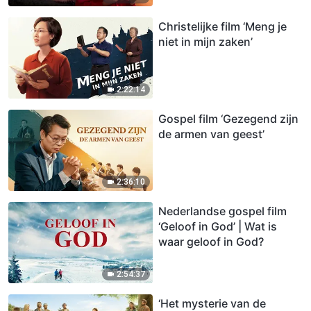
Christelijke film ‘Meng je
niet in mijn zaken’
2:22:14
Gospel film ‘Gezegend zijn
de armen van geest’
2:36:10
Nederlandse gospel film
‘Geloof in God’ | Wat is
waar geloof in God?
2:54:37
‘Het mysterie van de