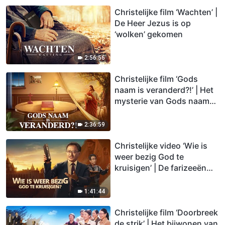
Christelijke film ‘Wachten’ |
De Heer Jezus is op
‘wolken’ gekomen
2:56:56
Christelijke film ‘Gods
naam is veranderd?!’ | Het
mysterie van Gods naam
onthuld
2:36:59
Christelijke video ‘Wie is
weer bezig God te
kruisigen’ | De farizeeën
zijn opnieuw verschenen
1:41:44
Christelijke film ‘Doorbreek
de strik’ | Het bijwonen van