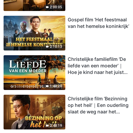
catastrofes worden
2:00:05
opgenomen
Gospel film ‘Het feestmaal
van het hemelse koninkrijk’
2:10:13
Christelijke familiefilm ‘De
liefde van een moeder’｜
Hoe je kind naar het juiste
levenspad te leiden
1:40:20
Christelijke film ‘Bezinning
op het heil’｜Een ouderling
slaat de weg naar het
hemelse koninkrijk in
2:48:19