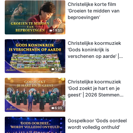
Christelijke korte film
‘Groeien te midden van
beproevingen’
19:51
Christelijke koormuziek
'Gods koninkrijk is
verschenen op aarde' |
2026 Stemmen van
lofprijzing
5:29
Christelijke koormuziek
'God zoekt je hart en je
geest' | 2026 Stemmen
van lofprijzing
6:05
Gospelkoor 'Gods oordeel
wordt volledig onthuld'