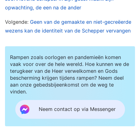
soevereiniteit van de Schepper spelen, zullen
opwachting, de een na de ander
een schitterend voorspel beginnen voor Zijn
werk van de nieuwe dag en dan zal de Schepper
Volgende:
Geen van de gemaakte en niet-gecreëerde
ook een nieuwe pagina in het werk van Zijn
wezens kan de identiteit van de Schepper vervangen
management openslaan! Volgens de wet van de
scheuten van de lente, de rijping van de zomer,
Rampen zoals oorlogen en pandemieën komen
de herfstoogst en de opslag van de winter die
vaak voor over de hele wereld. Hoe kunnen we de
door de Schepper is vastgesteld, zullen alle
terugkeer van de Heer verwelkomen en Gods
bescherming krijgen tijdens rampen? Neem deel
dingen weergalmen van het plan van het
aan onze gebedsbijeenkomst om de weg te
management van de Schepper, en zij zullen hun
vinden.
eigen nieuwe dag, nieuw begin en nieuwe
Neem contact op via Messenger
levensloop verwelkomen en ze zullen zich
spoedig in eindeloze reeksen vermenigvuldigen
om elke dag onder de soevereiniteit van het