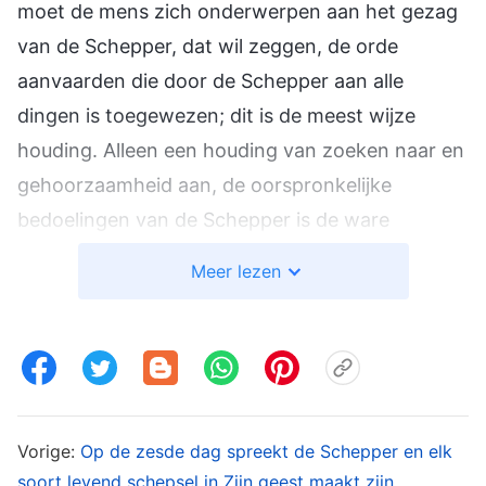
moet de mens zich onderwerpen aan het gezag
van de Schepper, dat wil zeggen, de orde
aanvaarden die door de Schepper aan alle
dingen is toegewezen; dit is de meest wijze
houding. Alleen een houding van zoeken naar en
gehoorzaamheid aan, de oorspronkelijke
bedoelingen van de Schepper is de ware
acceptatie en zekerheid van het gezag van de
Meer lezen
Schepper. God zegt dat het goed is, dus welke
reden hebben mensen dan om naar fouten te
zoeken?
Zo zullen alle dingen onder het gezag van de
Vorige:
Op de zesde dag spreekt de Schepper en elk
Schepper een nieuwe symfonie voor de
soort levend schepsel in Zijn geest maakt zijn