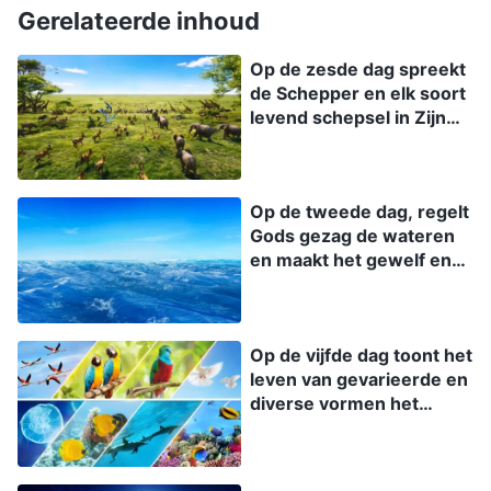
gezag van de Schepper te verwelkomen …
Gerelateerde inhoud
Het Woord, Deel II, Over het kennen van God, God
Op de zesde dag spreekt
Zelf, de unieke I
de Schepper en elk soort
levend schepsel in Zijn
geest maakt zijn
opwachting, de een na de
ander
Op de tweede dag, regelt
Gods gezag de wateren
en maakt het gewelf en
een ruimte voor de meest
elementaire menselijke
overleving verschijnt
Op de vijfde dag toont het
leven van gevarieerde en
diverse vormen het
gezag van de Schepper
op verschillende
manieren