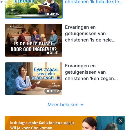
christenen ‘Ik heb de stem
van God gehoord’
40:36
Ervaringen en
getuigenissen van
christenen 'Is de hele
Bijbel door God
ingegeven?'
31:41
Ervaringen en
getuigenissen van
christenen 'Een zegen
verkrijgen door ongeluk'
31:12
Meer bekijken