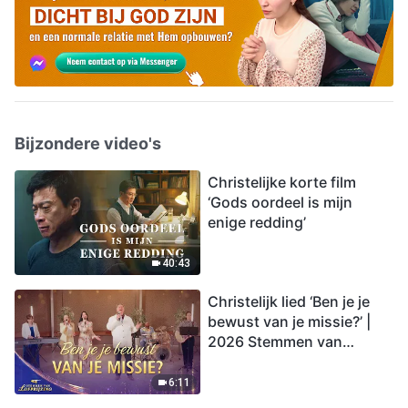
Bijzondere video's
Christelijke korte film
‘Gods oordeel is mijn
enige redding’
40:43
Christelijk lied ‘Ben je je
bewust van je missie?’ |
2026 Stemmen van
lofprijzing
6:11