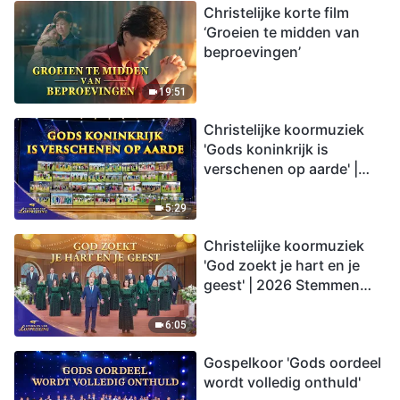
Christelijke korte film
‘Groeien te midden van
beproevingen’
19:51
Christelijke koormuziek
'Gods koninkrijk is
verschenen op aarde' |
2026 Stemmen van
lofprijzing
5:29
Christelijke koormuziek
'God zoekt je hart en je
geest' | 2026 Stemmen
van lofprijzing
6:05
Gospelkoor 'Gods oordeel
wordt volledig onthuld'