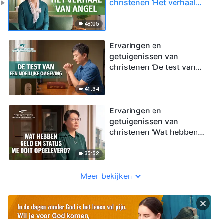
christenen ‘Het verhaal
van Angel’
48:05
Ervaringen en
getuigenissen van
christenen ‘De test van
een moeilijke omgeving’
41:34
Ervaringen en
getuigenissen van
christenen 'Wat hebben
geld en status me ooit
opgeleverd?'
35:52
Meer bekijken