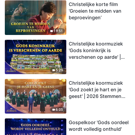
Christelijke korte film
‘Groeien te midden van
beproevingen’
19:51
Christelijke koormuziek
'Gods koninkrijk is
verschenen op aarde' |
2026 Stemmen van
lofprijzing
5:29
Christelijke koormuziek
'God zoekt je hart en je
geest' | 2026 Stemmen
van lofprijzing
6:05
Gospelkoor 'Gods oordeel
wordt volledig onthuld'