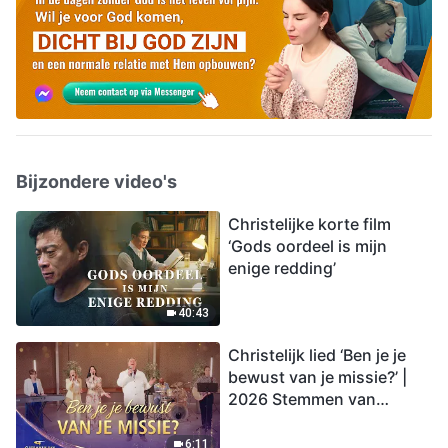
Bijzondere video's
Christelijke korte film
‘Gods oordeel is mijn
enige redding’
40:43
Christelijk lied ‘Ben je je
bewust van je missie?’ |
2026 Stemmen van
lofprijzing
6:11