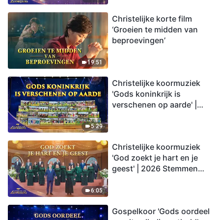
Christelijke korte film
‘Groeien te midden van
beproevingen’
19:51
Christelijke koormuziek
'Gods koninkrijk is
verschenen op aarde' |
2026 Stemmen van
lofprijzing
5:29
Christelijke koormuziek
'God zoekt je hart en je
geest' | 2026 Stemmen
van lofprijzing
6:05
Gospelkoor 'Gods oordeel