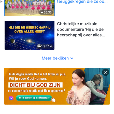
teruggekregen die ze ooit
bezaten’
56:35
Christelijke muzikale
documentaire ‘Hij die de
heerschappij over alles
heeft’ | Nederlandse
Ondertiteling
1:26:14
Meer bekijken