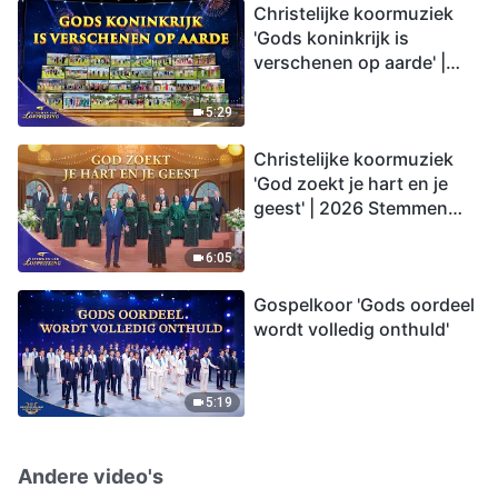
Christelijke koormuziek
'Gods koninkrijk is
verschenen op aarde' |
2026 Stemmen van
lofprijzing
5:29
Christelijke koormuziek
'God zoekt je hart en je
geest' | 2026 Stemmen
van lofprijzing
6:05
Gospelkoor 'Gods oordeel
wordt volledig onthuld'
5:19
Andere video's