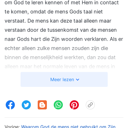
om God te leren kennen of met Hem in contact
te komen, omdat de mens Gods taal niet
verstaat. De mens kan deze taal alleen maar
verstaan door de tussenkomst van de mensen
naar Gods hart die Zijn woorden verklaren. Als er
echter alleen zulke mensen zouden zijn die
binnen de menselijkheid werkten, dan zou dat
alleen maar het normale leven van de mens in
stand houden; het zou de gezindheid van de
Meer lezen
mens niet kunnen omvormen. Gods werk zou
dan geen nieuw startpunt kunnen hebben. Het
zou gewoon hetzelfde liedje zijn: dezelfde
platgetreden paden. Alleen door de tussenkomst
van de vleesgeworden God, die alles zegt wat er
Vorige:
Waarom God de mens niet gebruikt om Zijn