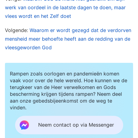
gezegd moet worden en alles doet wat er
werk van oordeel in de laatste dagen te doen, maar
gedaan moet worden tijdens de periode van Zijn
vlees wordt en het Zelf doet
incarnatie, waarna mensen zullen werken naar
Volgende:
Waarom er wordt gezegd dat de verdorven
Zijn woorden en deze zullen ervaren, alleen zo
mensheid meer behoefte heeft aan de redding van de
kan hun levensgezindheid veranderen en kunnen
vleesgeworden God
zij met de tijd meegaan. Hij die werkt binnen het
goddelijke vertegenwoordigt God, terwijl zij die
werken binnen de menselijkheid mensen zijn die
Rampen zoals oorlogen en pandemieën komen
vaak voor over de hele wereld. Hoe kunnen we de
door God worden gebruikt. Dat wil zeggen: de
terugkeer van de Heer verwelkomen en Gods
vleesgeworden God is wezenlijk anders dan de
bescherming krijgen tijdens rampen? Neem deel
aan onze gebedsbijeenkomst om de weg te
mensen die door God worden gebruikt. De
vinden.
vleesgeworden God kan het werk van
goddelijkheid verrichten, terwijl de mensen die
Neem contact op via Messenger
door God worden gebruikt dat niet kunnen. Aan