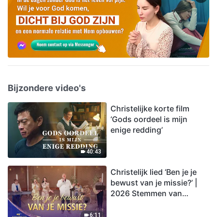
Bijzondere video's
Christelijke korte film
‘Gods oordeel is mijn
enige redding’
40:43
Christelijk lied ‘Ben je je
bewust van je missie?’ |
2026 Stemmen van
lofprijzing
6:11