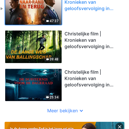
Kronieken van
geloofsvervolging in
China ‘Naar de rand en
terug’
47:37
Christelijke film |
Kronieken van
geloofsvervolging in
China ‘De lange weg van
ballingschap’
39:48
Christelijke film |
Kronieken van
geloofsvervolging in
China ‘De duisternis voor
de dageraad’
25:34
Meer bekijken