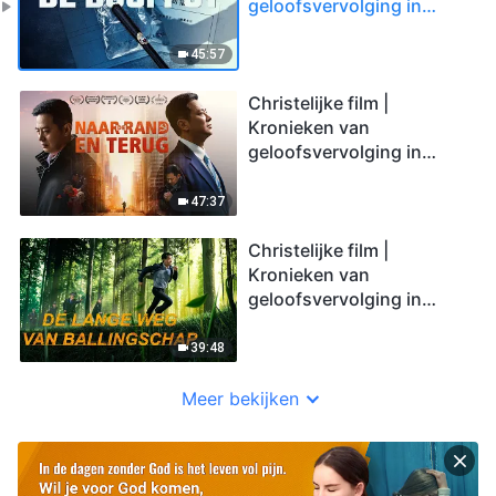
geloofsvervolging in
China ‘De doofpot’
45:57
Christelijke film |
Kronieken van
geloofsvervolging in
China ‘Naar de rand en
terug’
47:37
Christelijke film |
Kronieken van
geloofsvervolging in
China ‘De lange weg van
ballingschap’
39:48
Meer bekijken