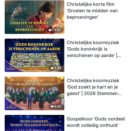
Christelijke korte film
‘Groeien te midden van
beproevingen’
19:51
Christelijke koormuziek
'Gods koninkrijk is
verschenen op aarde' |
2026 Stemmen van
lofprijzing
5:29
Christelijke koormuziek
'God zoekt je hart en je
geest' | 2026 Stemmen
van lofprijzing
6:05
Gospelkoor 'Gods oordeel
wordt volledig onthuld'