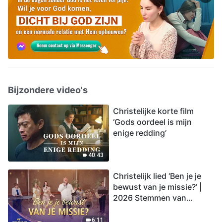
Bijzondere video's
Christelijke korte film
‘Gods oordeel is mijn
enige redding’
40:43
Christelijk lied ‘Ben je je
bewust van je missie?’ |
2026 Stemmen van
lofprijzing
6:11