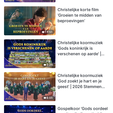
Christelijke korte film
‘Groeien te midden van
beproevingen’
19:51
Christelijke koormuziek
'Gods koninkrijk is
verschenen op aarde' |
2026 Stemmen van
lofprijzing
5:29
Christelijke koormuziek
'God zoekt je hart en je
geest' | 2026 Stemmen
van lofprijzing
6:05
Gospelkoor 'Gods oordeel