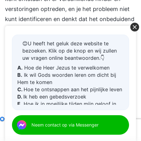
verstoringen optreden, en je het probleem niet
kunt identificeren en denkt dat het onbeduidend
is, heeft dit als gevolg dat veel mensen worden
beïnvloed en hun plichten niet goed vervullen. Is
😊U heeft het geluk deze website te
zo’n leider of werker dan niet afgestompt en
bezoeken. Klik op de knop en wij zullen
uw vragen online beantwoorden.👇
blind? (Ja.) Dit is een probleem van leiders en
A.
Hoe de Heer Jezus te verwelkomen
werkers. Wat moet je doen als je ontdekt dat
B.
Ik wil Gods woorden leren om dicht bij
iemand het werk van de kerk hindert en
Hem te komen
C.
Hoe te ontsnappen aan het pijnlijke leven
verstoort? Ten eerste moet je de ernst van de
D.
Ik heb een gebedsverzoek
kwestie vaststellen en de essentie van zulke
E.
Hoe ik in moeilijke tijden mijn geloof in
mensen en de impact en gevolgen van zulke
God kan vergroten
dingen op het kerkwerk en het kerkleven
De verantwoordelijkheden van leiders en werkers (20)
Neem contact op via Messenger
Se
evalueren en beoordelen. Wat zou de basis voor
00:00
31:07
een dergelijk oordeel moeten zijn? Het zou