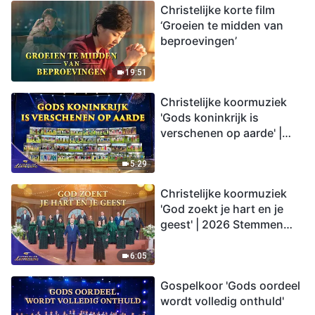
Christelijke korte film
‘Groeien te midden van
beproevingen’
19:51
Christelijke koormuziek
'Gods koninkrijk is
verschenen op aarde' |
2026 Stemmen van
lofprijzing
5:29
Christelijke koormuziek
'God zoekt je hart en je
geest' | 2026 Stemmen
van lofprijzing
6:05
Gospelkoor 'Gods oordeel
wordt volledig onthuld'