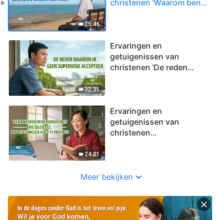
christenen 'Waarom ben
ik bang om te worden
overtroffen?'
25:46
Ervaringen en
getuigenissen van
christenen 'De reden
waarom ik geen
supervisie accepteer'
32:31
Ervaringen en
getuigenissen van
christenen
'Verantwoordelijkheid is
de sleutel om het
24:21
evangelie goed te
prediken'
Meer bekijken