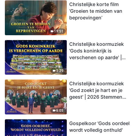
Christelijke korte film
‘Groeien te midden van
beproevingen’
19:51
Christelijke koormuziek
'Gods koninkrijk is
verschenen op aarde' |
2026 Stemmen van
lofprijzing
5:29
Christelijke koormuziek
'God zoekt je hart en je
geest' | 2026 Stemmen
van lofprijzing
6:05
Gospelkoor 'Gods oordeel
wordt volledig onthuld'