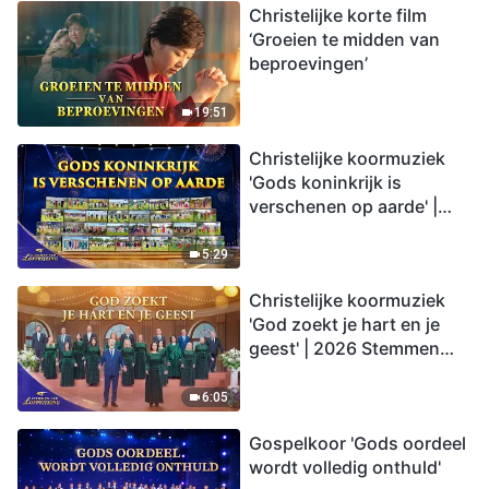
Christelijke korte film
‘Groeien te midden van
beproevingen’
19:51
Christelijke koormuziek
'Gods koninkrijk is
verschenen op aarde' |
2026 Stemmen van
lofprijzing
5:29
Christelijke koormuziek
'God zoekt je hart en je
geest' | 2026 Stemmen
van lofprijzing
6:05
Gospelkoor 'Gods oordeel
wordt volledig onthuld'