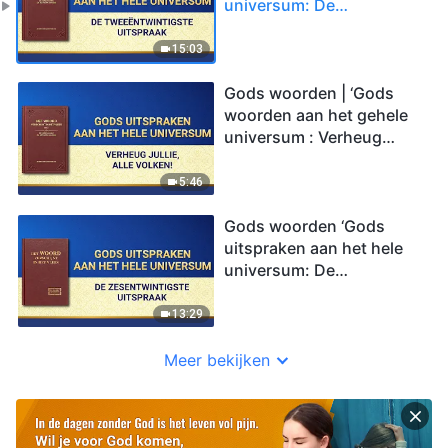
universum: De
tweeëntwintigste
uitspraak’
15:03
Gods woorden | ‘Gods
woorden aan het gehele
universum : Verheug
jullie, alle volken!’
5:46
Gods woorden ‘Gods
uitspraken aan het hele
universum: De
zesentwintigste
uitspraak’
13:29
Meer bekijken