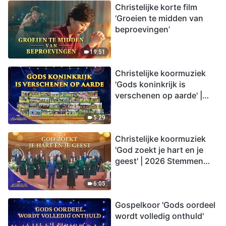
Christelijke korte film
‘Groeien te midden van
beproevingen’
19:51
Christelijke koormuziek
'Gods koninkrijk is
verschenen op aarde' |
2026 Stemmen van
lofprijzing
5:29
Christelijke koormuziek
'God zoekt je hart en je
geest' | 2026 Stemmen
van lofprijzing
6:05
Gospelkoor 'Gods oordeel
wordt volledig onthuld'