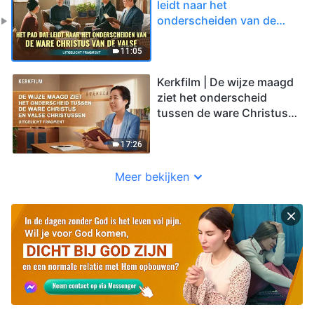
leidt naar het
onderscheiden van de
ware Christus van de
valse (Uitgelicht
11:05
fragment)
Kerkfilm | De wijze maagd
ziet het onderscheid
tussen de ware Christus
en valse christussen
(Uitgelicht fragment)
17:26
Meer bekijken