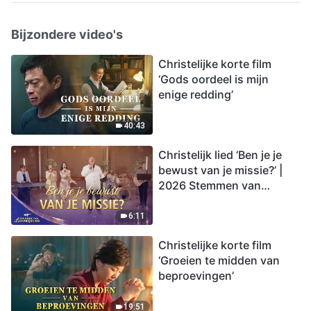
Bijzondere video's
Christelijke korte film
‘Gods oordeel is mijn
enige redding’
40:43
Christelijk lied ‘Ben je je
bewust van je missie?’ |
2026 Stemmen van
lofprijzing
6:11
Christelijke korte film
‘Groeien te midden van
beproevingen’
19:51