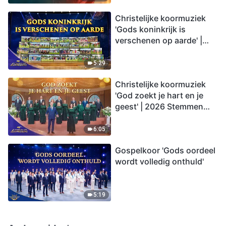
Christelijke koormuziek
'Gods koninkrijk is
verschenen op aarde' |
2026 Stemmen van
lofprijzing
5:29
Christelijke koormuziek
'God zoekt je hart en je
geest' | 2026 Stemmen
van lofprijzing
6:05
Gospelkoor 'Gods oordeel
wordt volledig onthuld'
5:19