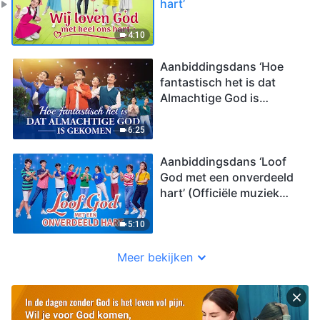
hart’
4:10
Aanbiddingsdans ‘Hoe
fantastisch het is dat
Almachtige God is
gekomen’ (Officiële
muziek video)
6:25
Aanbiddingsdans ‘Loof
God met een onverdeeld
hart’ (Officiële muziek
video)
5:10
Meer bekijken