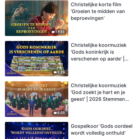
Christelijke korte film
‘Groeien te midden van
beproevingen’
19:51
Christelijke koormuziek
'Gods koninkrijk is
verschenen op aarde' |
2026 Stemmen van
lofprijzing
5:29
Christelijke koormuziek
'God zoekt je hart en je
geest' | 2026 Stemmen
van lofprijzing
6:05
Gospelkoor 'Gods oordeel
wordt volledig onthuld'