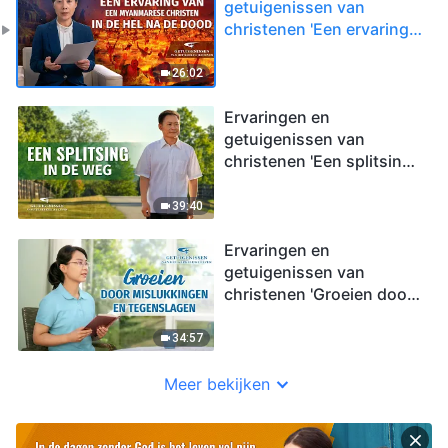
getuigenissen van
christenen 'Een ervaring
van een Myanmarese
christen in de hel na de
26:02
dood'
Ervaringen en
getuigenissen van
christenen 'Een splitsing
in de weg'
39:40
Ervaringen en
getuigenissen van
christenen 'Groeien door
mislukkingen en
tegenslagen'
34:57
Meer bekijken