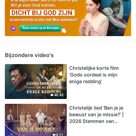
Bijzondere video's
Christelijke korte film
‘Gods oordeel is mijn
enige redding’
40:43
Christelijk lied ‘Ben je je
bewust van je missie?’ |
2026 Stemmen van
lofprijzing
6:11