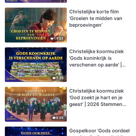
Christelijke korte film
‘Groeien te midden van
beproevingen’
19:51
Christelijke koormuziek
'Gods koninkrijk is
verschenen op aarde' |
2026 Stemmen van
lofprijzing
5:29
Christelijke koormuziek
'God zoekt je hart en je
geest' | 2026 Stemmen
van lofprijzing
6:05
Gospelkoor 'Gods oordeel