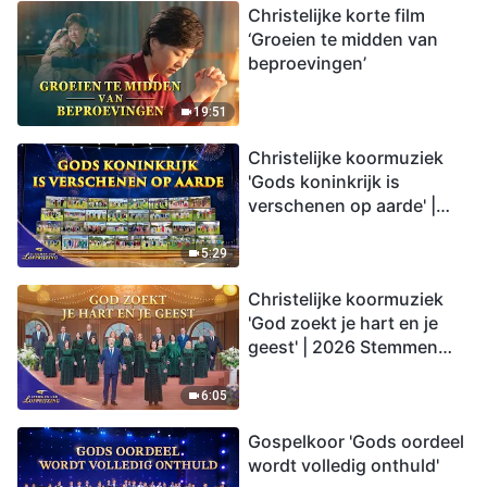
Christelijke korte film
‘Groeien te midden van
beproevingen’
19:51
Christelijke koormuziek
'Gods koninkrijk is
verschenen op aarde' |
2026 Stemmen van
lofprijzing
5:29
Christelijke koormuziek
'God zoekt je hart en je
geest' | 2026 Stemmen
van lofprijzing
6:05
Gospelkoor 'Gods oordeel
wordt volledig onthuld'