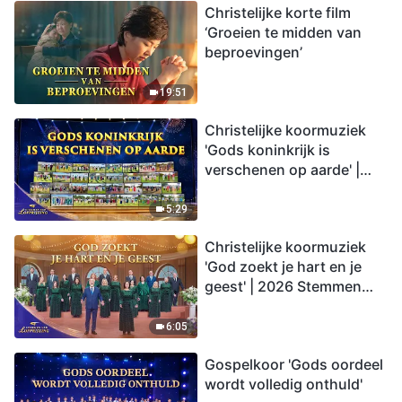
Christelijke korte film
‘Groeien te midden van
beproevingen’
19:51
Christelijke koormuziek
'Gods koninkrijk is
verschenen op aarde' |
2026 Stemmen van
lofprijzing
5:29
Christelijke koormuziek
'God zoekt je hart en je
geest' | 2026 Stemmen
van lofprijzing
6:05
Gospelkoor 'Gods oordeel
wordt volledig onthuld'