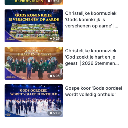
19:51
Christelijke koormuziek
'Gods koninkrijk is
verschenen op aarde' |
2026 Stemmen van
lofprijzing
5:29
Christelijke koormuziek
'God zoekt je hart en je
geest' | 2026 Stemmen
van lofprijzing
6:05
Gospelkoor 'Gods oordeel
wordt volledig onthuld'
5:19