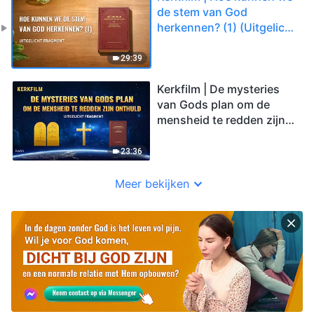
de stem van God
herkennen? (1) (Uitgelicht
fragment)
29:39
Kerkfilm | De mysteries
van Gods plan om de
mensheid te redden zijn
onthuld (Uitgelicht
fragment)
23:36
Meer bekijken