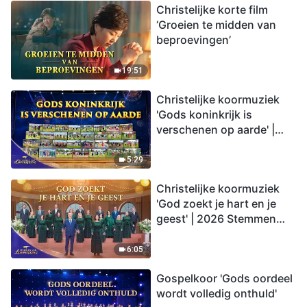
Christelijke korte film
‘Groeien te midden van
beproevingen’
19:51
Christelijke koormuziek
'Gods koninkrijk is
verschenen op aarde' |
2026 Stemmen van
lofprijzing
5:29
Christelijke koormuziek
'God zoekt je hart en je
geest' | 2026 Stemmen
van lofprijzing
6:05
Gospelkoor 'Gods oordeel
wordt volledig onthuld'