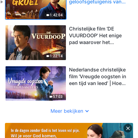
geloofsgetuigenis van
een christen
1:42:04
Christelijke film ‘DE
VUURDOOP’ Het enige
pad waarover het
koninkrijk van de hemel
kan worden betreden
1:22:14
(Volledige film HD)
Nederlandse christelijke
film ‘Vreugde oogsten in
een tijd van leed’ | Hoe
een christen de
beproeving van ziekte
57:03
ondergaat
Meer bekijken