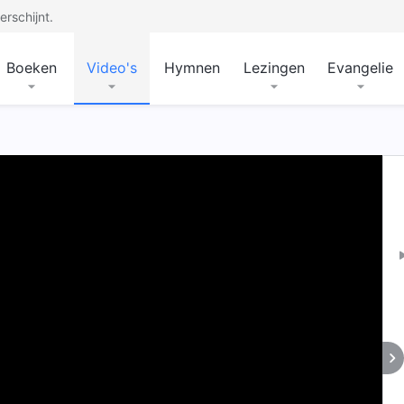
rschijnt.
Boeken
Video's
Hymnen
Lezingen
Evangelie