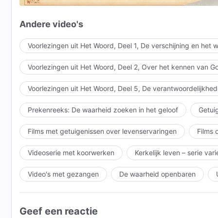
Gods plan is absoluut belangrijk;
Andere video's
echter, het levende wezen dat is geschapen door Go
Voorlezingen uit Het Woord, Deel 1, De verschijning en het
bestaat voor Zijn plan.
Voorlezingen uit Het Woord, Deel 2, Over het kennen van G
Daarom kan God Zijn plan niet tenietdoen
Voorlezingen uit Het Woord, Deel 5, De verantwoordelijkhed
uit haat voor deze mensheid.
Prekenreeks: De waarheid zoeken in het geloof
Getuig
Het is ten behoeve van Zijn plan dat God alle kwellin
Films met getuigenissen over levenservaringen
Films 
niet voor het vlees van de mens, maar voor het leven
Videoserie met koorwerken
Kerkelijk leven – serie var
Maar het leven dat Hij uitademde.
Hij wil niet het vlees van de mens terugnemen.
Video's met gezangen
De waarheid openbaren
Dit is Zijn plan, allemaal voor het vlees van de mens.
Geef een reactie
Het is ten behoeve van Zijn plan dat God alle kwellin