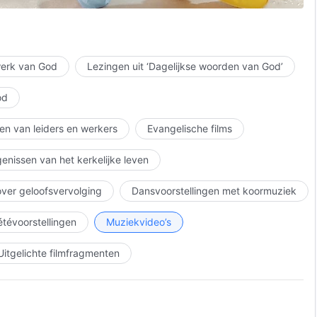
ds hand
 werk van God
Lezingen uit ‘Dagelijkse woorden van God’
od
en van leiders en werkers
Evangelische films
enissen van het kerkelijke leven
g ondergaat,
over geloofsvervolging
Dansvoorstellingen met koormuziek
 van de mens.
iétévoorstellingen
Muziekvideo’s
Uitgelichte filmfragmenten
g ondergaat,