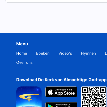
Menu
Home
Boeken
Video's
Hymnen
L
Over ons
Download De Kerk van Almachtige God-app