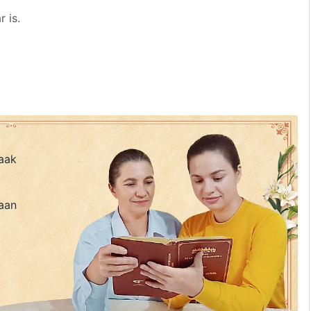
 is.
geten en afgeperst door de mens.
g ondergaat,
 van de mens.
aak
aan
voortgekomen,