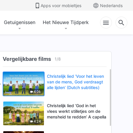
Apps voor mobieltjes
Nederlands
Getuigenissen
Het Nieuwe Tijdperk
Vergelijkbare films
1
/
8
Christelijk lied ‘Voor het leven
van de mens, God verdraagt
alle lijden’ (Dutch subtitles)
4:06
Christelijk lied ‘God in het
vlees werkt stilletjes om de
mensheid te redden’ A capella
4:24