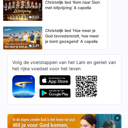
Christelijk lied ‘Kom naar Sion
met lofprijzing’ A capella
8:09
Christelijk lied ‘Hoe meer je
God tevredenstelt, hoe meer
je bent gezegend’ A capella
3:49
A capella ‘Almachtige God, de
Volg de voetstappen van het Lam en geniet van
meeste beminnelijke’ (Dutch
het rijke voedsel voor het leven
subtitles)
4:28
Christelijk lied ‘Ons leven is
niet zinloos’ A capella
2:52
Christelijke muziek ‘Prijs de
voltooiing van Gods werk’ A
capella