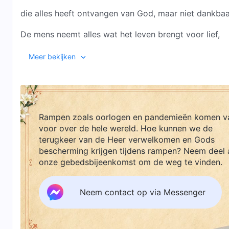
die alles heeft ontvangen van God, maar niet dankbaar
De mens neemt alles wat het leven brengt voor lief,
waardoor God ‘vanzelfsprekend’ wordt verraden, ver
Meer bekijken
Het is ten behoeve van Zijn plan dat God alle kwellin
niet voor het vlees van de mens, maar voor het leven
Rampen zoals oorlogen en pandemieën komen v
Maar het leven dat Hij uitademde.
voor over de hele wereld. Hoe kunnen we de
Hij wil niet het vlees van de mens terugnemen.
terugkeer van de Heer verwelkomen en Gods
bescherming krijgen tijdens rampen? Neem deel 
Dit is Zijn plan, allemaal voor het vlees van de mens.
onze gebedsbijeenkomst om de weg te vinden.
Is Gods plan werkelijk zo belangrijk?
Neem contact op via Messenger
Is de mens, het levende wezen dat uit Gods hand is 
werkelijk zo belangrijk?