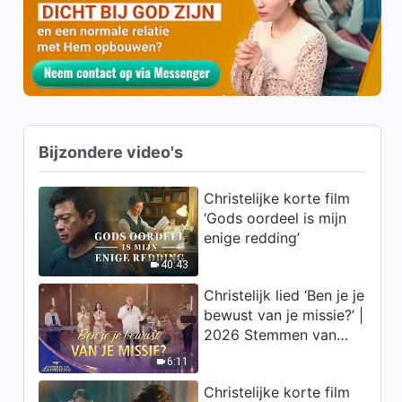
4:23
Christelijke muziek | Het
resultaat bereikt door God te
kennen (A cappella)
10:08
Bijzondere video's
Christelijke korte film
‘Gods oordeel is mijn
enige redding’
40:43
Christelijk lied ‘Ben je je
bewust van je missie?’ |
2026 Stemmen van
lofprijzing
6:11
Christelijke korte film