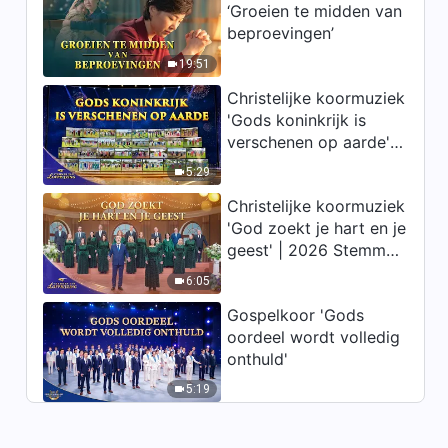
‘Groeien te midden van
beproevingen’
19:51
Christelijke koormuziek
'Gods koninkrijk is
verschenen op aarde' |
2026 Stemmen van
5:29
lofprijzing
Christelijke koormuziek
'God zoekt je hart en je
geest' | 2026 Stemmen
van lofprijzing
6:05
Gospelkoor 'Gods
oordeel wordt volledig
onthuld'
5:19