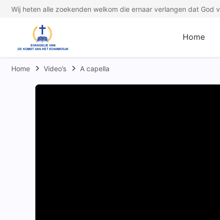
Wij heten alle zoekenden welkom die ernaar verlangen dat God ve
Home
Home
Video’s
A capella