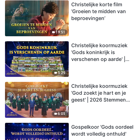
Christelijke korte film
‘Groeien te midden van
beproevingen’
19:51
Christelijke koormuziek
'Gods koninkrijk is
verschenen op aarde' |
2026 Stemmen van
lofprijzing
5:29
Christelijke koormuziek
'God zoekt je hart en je
geest' | 2026 Stemmen
van lofprijzing
6:05
Gospelkoor 'Gods oordeel
wordt volledig onthuld'