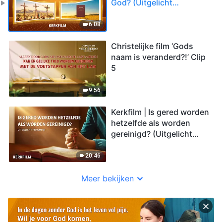
God? (Uitgelicht
fragment)
6:08
Christelijke film ‘Gods
naam is veranderd?!’ Clip
5
9:56
Kerkfilm | Is gered worden
hetzelfde als worden
gereinigd? (Uitgelicht
fragment)
20:46
Meer bekijken