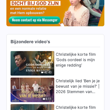
30:14
laatste dagen (Uitgelicht
fragment)
Kerkfilm | Getuigenissen van
de beleving van het oordeel
voor de troon van Christus en
19:40
het ontvangen van het leven
(Uitgelicht fragment)
Kerkfilm | De mysteries van
Bijzondere video's
het oordeelswerk zijn onthuld
(Uitgelicht fragment)
19:14
Christelijke korte film
‘Gods oordeel is mijn
Kerkfilm | Hoe God de mens
enige redding’
redt van de invloed van Satan
(Uitgelicht fragment)
40:43
25:23
Christelijk lied ‘Ben je je
bewust van je missie?’ |
2026 Stemmen van
lofprijzing
6:11
Christelijke korte film