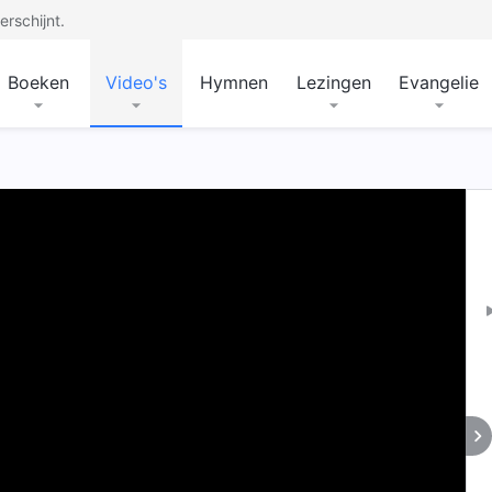
rschijnt.
Boeken
Video's
Hymnen
Lezingen
Evangelie