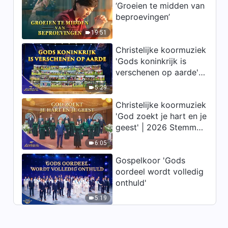
‘Groeien te midden van
beproevingen’
19:51
Christelijke koormuziek
'Gods koninkrijk is
verschenen op aarde' |
2026 Stemmen van
5:29
lofprijzing
Christelijke koormuziek
'God zoekt je hart en je
geest' | 2026 Stemmen
van lofprijzing
6:05
Gospelkoor 'Gods
oordeel wordt volledig
onthuld'
5:19