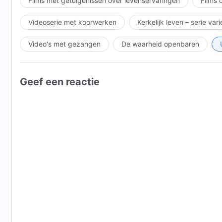
Films met getuigenissen over levenservaringen
Films 
Videoserie met koorwerken
Kerkelijk leven – serie var
Video's met gezangen
De waarheid openbaren
Geef een reactie