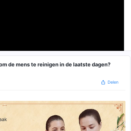
om de mens te reinigen in de laatste dagen?
Delen
aak