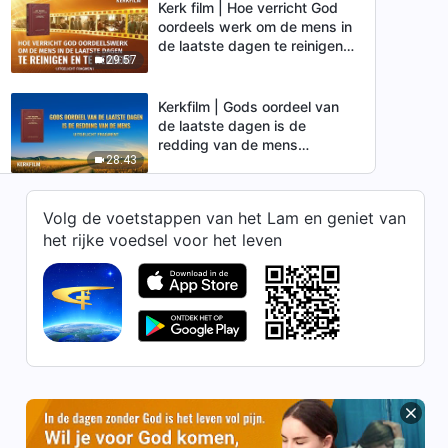
Kerk film | Hoe verricht God
oordeels werk om de mens in
de laatste dagen te reinigen
29:57
en te redden? (Uitgelicht
fragment)
Kerkfilm | Gods oordeel van
de laatste dagen is de
redding van de mens
28:43
(Uitgelicht fragment)
Kerkfilm | Hoe voert God het
Volg de voetstappen van het Lam en geniet van
oordeelswerk van de laatste
het rijke voedsel voor het leven
dagen uit om de mensheid te
34:24
reinigen? (Uitgelicht fragment)
Kerkfilm | Hoe verricht God
het oordeelswerk van de
laatste dagen? (Uitgelicht
17:40
fragment)
Kerkfilm | Waarom de Heer
terugkeert om het
oordeelswerk te doen in de