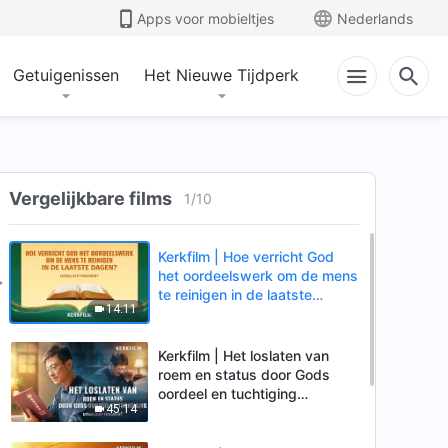
Apps voor mobieltjes
Nederlands
Getuigenissen
Het Nieuwe Tijdperk
Vergelijkbare films
1
/
10
Kerkfilm | Hoe verricht God
het oordeelswerk om de mens
te reinigen in de laatste
14:11
dagen? (Uitgelicht fragment)
Kerkfilm | Het loslaten van
roem en status door Gods
oordeel en tuchtiging
45:14
(Uitgelicht fragment)