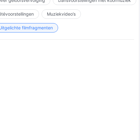
over geloofsvervolging
Dansvoorstellingen met koormuziek
iétévoorstellingen
Muziekvideo’s
Uitgelichte filmfragmenten