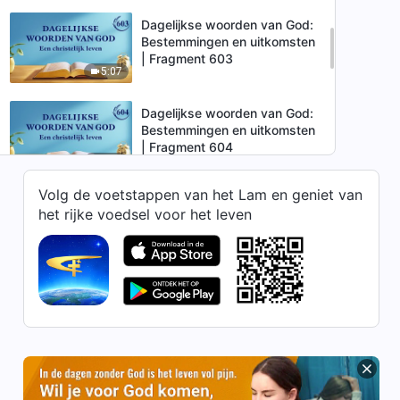
Dagelijkse woorden van God:
Bestemmingen en uitkomsten
| Fragment 603
5:07
Dagelijkse woorden van God:
Bestemmingen en uitkomsten
| Fragment 604
6:02
Volg de voetstappen van het Lam en geniet van
Dagelijkse woorden van God:
het rijke voedsel voor het leven
Bestemmingen en uitkomsten
| Fragment 605
8:12
Dagelijkse woorden van God:
Bestemmingen en uitkomsten
| Fragment 606
7:45
Dagelijkse woorden van God:
Bestemmingen en uitkomsten