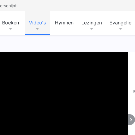
rschijnt.
Boeken
Video's
Hymnen
Lezingen
Evangelie