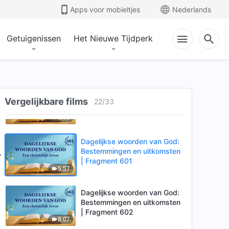
| Fragment 598
Apps voor mobieltjes
Nederlands
8:14
Getuigenissen
Het Nieuwe Tijdperk
Dagelijkse woorden van God:
Bestemmingen en uitkomsten
| Fragment 599
13:08
Dagelijkse woorden van God:
Bestemmingen en uitkomsten
Vergelijkbare films
22
/
33
| Fragment 600
13:10
Dagelijkse woorden van God:
Bestemmingen en uitkomsten
| Fragment 601
5:57
Dagelijkse woorden van God:
Bestemmingen en uitkomsten
| Fragment 602
8:07