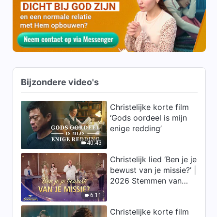
| Fragment 607
13:47
Dagelijkse woorden van God:
Bestemmingen en uitkomsten
| Fragment 608
5:06
Bijzondere video's
Dagelijkse woorden van God:
Bestemmingen en uitkomsten
| Fragment 609
Christelijke korte film
8:01
‘Gods oordeel is mijn
enige redding’
Dagelijkse woorden van God:
Bestemmingen en uitkomsten
40:43
| Fragment 610
Christelijk lied ‘Ben je je
6:14
bewust van je missie?’ |
2026 Stemmen van
Dagelijkse woorden van God:
lofprijzing
Bestemmingen en uitkomsten
6:11
| Fragment 611
10:16
Christelijke korte film