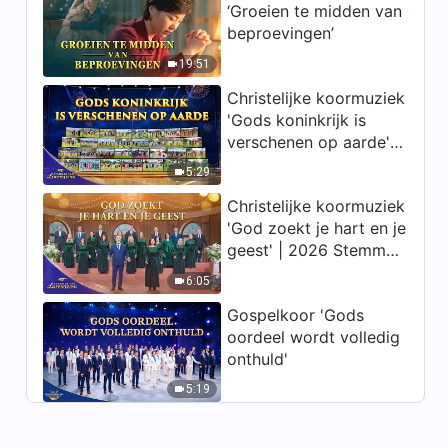
‘Groeien te midden van
Dagelijkse woorden van God:
beproevingen’
Bestemmingen en uitkomsten
| Fragment 612
19:51
4:48
Christelijke koormuziek
'Gods koninkrijk is
verschenen op aarde' |
2026 Stemmen van
5:29
lofprijzing
Christelijke koormuziek
'God zoekt je hart en je
geest' | 2026 Stemmen
van lofprijzing
6:05
Gospelkoor 'Gods
oordeel wordt volledig
onthuld'
5:19