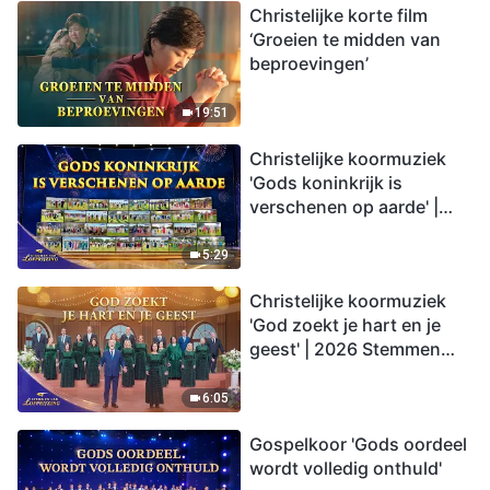
Christelijke korte film
‘Groeien te midden van
beproevingen’
19:51
Christelijke koormuziek
'Gods koninkrijk is
verschenen op aarde' |
2026 Stemmen van
lofprijzing
5:29
Christelijke koormuziek
'God zoekt je hart en je
geest' | 2026 Stemmen
van lofprijzing
6:05
Gospelkoor 'Gods oordeel
wordt volledig onthuld'