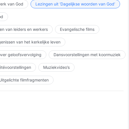
igheid, als vergelding voor talloze slechte daden. God
 werk van God
Lezingen uit ‘Dagelijkse woorden van God’
, lijden of leeftijd, noch van hoeveel medelijden ze
od
d bezitten, whoa, waarheid bezitten.
k van God, Bereid voldoende goede daden voor voor je bestemming
en van leiders en werkers
Evangelische films
enissen van het kerkelijke leven
over geloofsvervolging
Dansvoorstellingen met koormuziek
iétévoorstellingen
Muziekvideo’s
Uitgelichte filmfragmenten