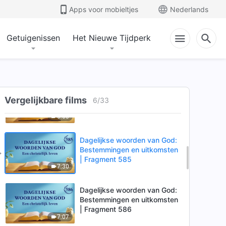
| Fragment 582
Apps voor mobieltjes
Nederlands
3:02
Getuigenissen
Het Nieuwe Tijdperk
Dagelijkse woorden van God:
Bestemmingen en uitkomsten
| Fragment 583
5:25
Dagelijkse woorden van God:
Vergelijkbare films
Bestemmingen en uitkomsten
6
/
33
| Fragment 584
6:05
Dagelijkse woorden van God:
Bestemmingen en uitkomsten
| Fragment 585
7:30
Dagelijkse woorden van God:
Bestemmingen en uitkomsten
| Fragment 586
7:07