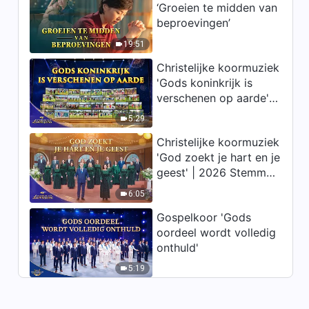
‘Groeien te midden van
Dagelijkse woorden van God:
beproevingen’
Bestemmingen en uitkomsten
| Fragment 596
19:51
4:42
Christelijke koormuziek
'Gods koninkrijk is
Dagelijkse woorden van God:
verschenen op aarde' |
Bestemmingen en uitkomsten
2026 Stemmen van
| Fragment 597
5:29
4:08
lofprijzing
Christelijke koormuziek
Dagelijkse woorden van God:
'God zoekt je hart en je
Bestemmingen en uitkomsten
geest' | 2026 Stemmen
| Fragment 598
van lofprijzing
8:14
6:05
Gospelkoor 'Gods
Dagelijkse woorden van God:
oordeel wordt volledig
Bestemmingen en uitkomsten
onthuld'
| Fragment 599
13:08
5:19
Dagelijkse woorden van God:
Bestemmingen en uitkomsten