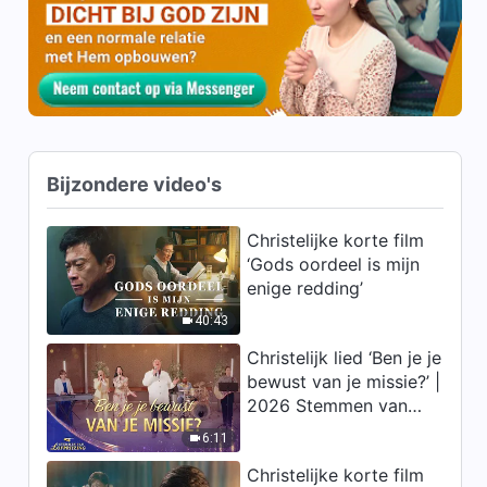
| Fragment 591
8:49
Dagelijkse woorden van God:
Bestemmingen en uitkomsten
| Fragment 592
9:37
Bijzondere video's
Dagelijkse woorden van God:
Bestemmingen en uitkomsten
| Fragment 593
Christelijke korte film
5:45
‘Gods oordeel is mijn
enige redding’
Dagelijkse woorden van God:
Bestemmingen en uitkomsten
40:43
| Fragment 594
Christelijk lied ‘Ben je je
8:12
bewust van je missie?’ |
2026 Stemmen van
Dagelijkse woorden van God:
lofprijzing
Bestemmingen en uitkomsten
6:11
| Fragment 595
7:59
Christelijke korte film