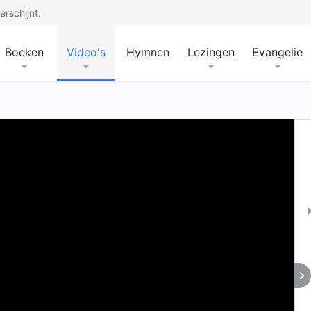
rschijnt.
Boeken
Video's
Hymnen
Lezingen
Evangelie