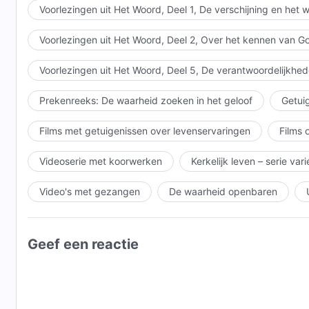
worden gestraft, worden dat vanwege Gods rechtvaard
Voorlezingen uit Het Woord, Deel 1, De verschijning en het
beslist over ieders bestemming, niet op basis van rang
Voorlezingen uit Het Woord, Deel 2, Over het kennen van G
opwekken, maar alleen gebaseerd op of ze de waarhei
Naar Het Woord, Deel I, De verschijning en het wer
Voorlezingen uit Het Woord, Deel 5, De verantwoordelijkhed
Prekenreeks: De waarheid zoeken in het geloof
Getuig
Films met getuigenissen over levenservaringen
Films 
Videoserie met koorwerken
Kerkelijk leven – serie var
Video's met gezangen
De waarheid openbaren
Geef een reactie