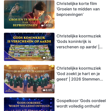
Christelijke korte film
‘Groeien te midden van
beproevingen’
19:51
Christelijke koormuziek
'Gods koninkrijk is
verschenen op aarde' |
2026 Stemmen van
lofprijzing
5:29
Christelijke koormuziek
'God zoekt je hart en je
geest' | 2026 Stemmen
van lofprijzing
6:05
Gospelkoor 'Gods oordeel
wordt volledig onthuld'