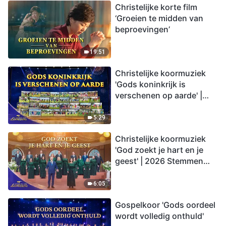
Christelijke korte film
‘Groeien te midden van
beproevingen’
19:51
Christelijke koormuziek
'Gods koninkrijk is
verschenen op aarde' |
2026 Stemmen van
lofprijzing
5:29
Christelijke koormuziek
'God zoekt je hart en je
geest' | 2026 Stemmen
van lofprijzing
6:05
Gospelkoor 'Gods oordeel
wordt volledig onthuld'